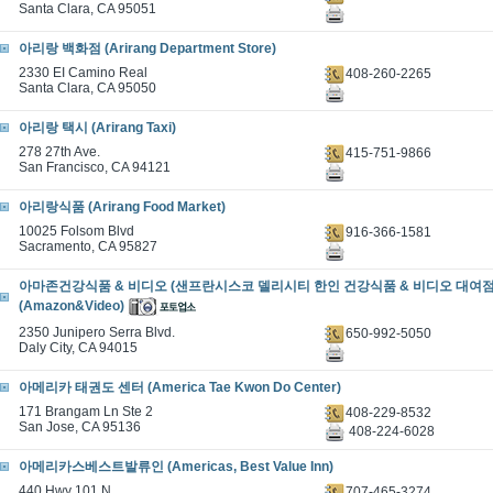
Santa Clara, CA 95051
아리랑 백화점 (Arirang Department Store)
2330 EI Camino Real
408-260-2265
Santa Clara, CA 95050
아리랑 택시 (Arirang Taxi)
278 27th Ave.
415-751-9866
San Francisco, CA 94121
아리랑식품 (Arirang Food Market)
10025 Folsom Blvd
916-366-1581
Sacramento, CA 95827
아마존건강식품 & 비디오 (샌프란시스코 델리시티 한인 건강식품 & 비디오 대여점 
(Amazon&Video)
2350 Junipero Serra Blvd.
650-992-5050
Daly City, CA 94015
아메리카 태권도 센터 (America Tae Kwon Do Center)
171 Brangam Ln Ste 2
408-229-8532
San Jose, CA 95136
408-224-6028
아메리카스베스트발류인 (Americas, Best Value Inn)
440 Hwy 101 N.
707-465-3274