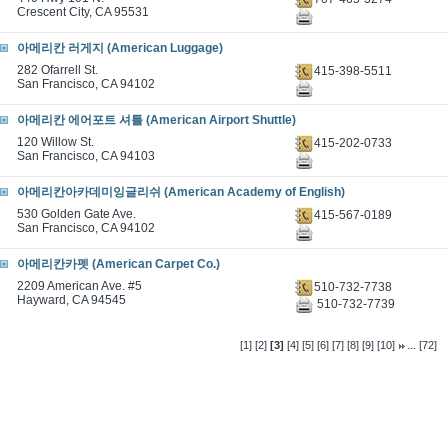
Crescent City, CA 95531
아메리칸 러게지 (American Luggage)
282 Ofarrell St.
415-398-5511
San Francisco, CA 94102
아메리칸 에어포트 셔틀 (American Airport Shuttle)
120 Willow St.
415-202-0733
San Francisco, CA 94103
아메리칸아카데미잉글리쉬 (American Academy of English)
530 Golden Gate Ave.
415-567-0189
San Francisco, CA 94102
아메리칸카펫 (American Carpet Co.)
2209 American Ave. #5
510-732-7738
Hayward, CA 94545
510-732-7739
...
[1]
[2]
[3]
[4]
[5]
[6]
[7]
[8]
[9]
[10]
[72]