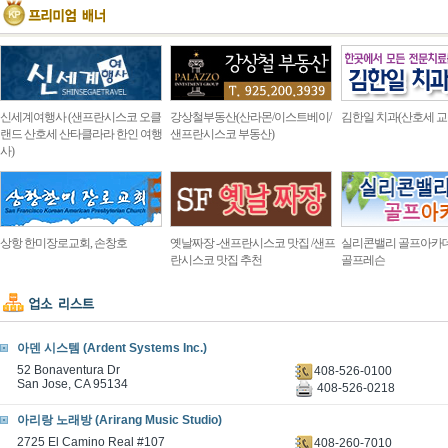
신세계여행사 (샌프란시스코 오클
강상철부동산(산라몬/이스트베이/
김한일 치과(산호세 교
랜드 산호세 산타클라라 한인 여행
샌프란시스코 부동산)
사)
상항 한미장로교회, 손창호
옛날짜장 -샌프란시스코 맛집 /샌프
실리콘밸리 골프아카
란시스코 맛집 추천
골프레슨
아덴 시스템 (Ardent Systems Inc.)
52 Bonaventura Dr
408-526-0100
San Jose, CA 95134
408-526-0218
아리랑 노래방 (Arirang Music Studio)
2725 El Camino Real #107
408-260-7010