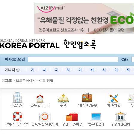
회사(업소)명
City
가나다 순
가
나
다
라
마
바
사
아
자
HOME
>
옐로우페이지
>
아로 정렬