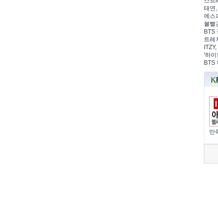
스트레
태연,
에스파
볼빨간
BTS 
트레저
ITZ
'하이
BTS
만