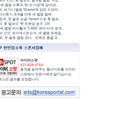
이 키즈, 美 빌보드 '톱 K팝 앨범' 수상...
 새 앨범 수록곡 '번 잇 다운'에 담아낸 ...
, 새 미니앨범 'Drama'에 담은 드라마...
사춘기, 8개월 만에 새 앨범 발매
정국, 첫 솔로 싱글 'Seven'으로 美 빌보...
, 美 빌보드 '핫 트렌딩 송즈' 1위
Y, 새 앨범 타이틀곡 'CAKE' 뮤비 티저 공개...
브 신인' 보이넥스트도어, 새 앨범 트레일...
 뷔, 첫 솔로 앨범 낸다…민희진 총괄 프...
아이비스팟
415-828-4764
품격을 높여주는 웹사이트를 아이비
스팟에서 전문가에게 맡기십시오.
족스런 결과를 보장합니다.