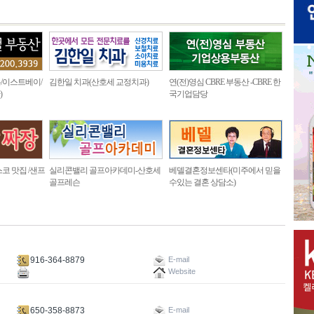
/이스트베이/
김한일 치과(산호세 교정치과)
연(전)영심 CBRE 부동산 -CBRE 한
)
국기업담당
코 맛집 /샌프
실리콘밸리 골프아카데미-산호세
베델결혼정보센타(미주에서 믿을
골프레슨
수있는 결혼 상담소)
916-364-8879
E-mail
Website
650-358-8873
E-mail