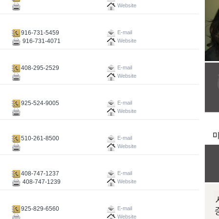
Website
916-731-5459
E-mail
916-731-4071
Website
408-295-2529
E-mail
Website
925-524-9005
E-mail
Website
510-261-8500
E-mail
Website
408-747-1237
E-mail
408-747-1239
Website
925-829-6560
E-mail
Website