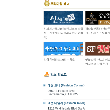
신세계여행사 (샌프란시스코 오클
강상철부동산(산라몬
랜드 산호세 산타클라라 한인 여행
샌프란시스코 부동산
사)
상항 한미장로교회, 손창호
옛날짜장 -샌프란시스
란시스코 맛집 추천
패션 코너 (Fashion Corner)
9669-B Folsom Blvd
Sacramento, CA 95827
패션 테일러 (Fashion Tailor)
1212 W Hillsdale Blvd Ste A