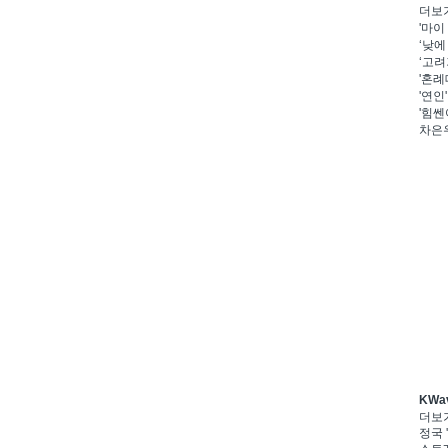
더보
'마이
‘낮에
‘고려
'혼례
'연인
'힘쎈
차은우
KWa
더보
정국 '