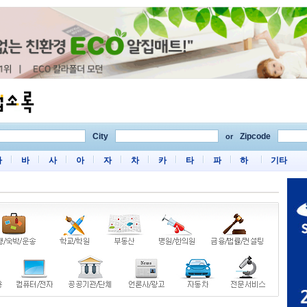
City
Zipcode
or
마
바
사
아
자
차
카
타
파
하
기타