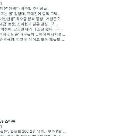
기
 데몬' 완벽한 비주얼 주인공들
 뜨는 달’ 김영대, 표예진에 깜짝 고백...
거란전쟁’ 최수종 본격 등장...거란군 2...
대첩' 로운, 조이현과 결혼 결심…'3...
' 이청아, 남궁민 데리러 조선 왔다…극...
여자 강남순' 배우들의 굿바이 메시지 & ...
·박규영, 학교 밖 데이트 포착 '오늘도 ...
ve 스타톡
기
골든', '빌보드 200' 2위 데뷔…첫주 K팝 ...