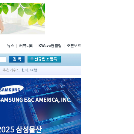
뉴스
|
커뮤니티
|
KWave팬클럽
|
오픈보드
추천키워드
한식
,
여행