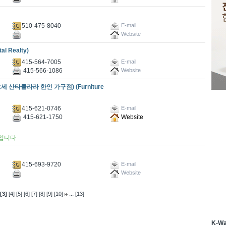
510-475-8040
E-mail
Website
l Realty)
415-564-7005
E-mail
415-566-1086
Website
타클라라 한인 가구점) (Furniture
415-621-0746
E-mail
415-621-1750
Website
입니다
415-693-9720
E-mail
Website
...
[3]
[4]
[5]
[6]
[7]
[8]
[9]
[10]
[13]
K-W