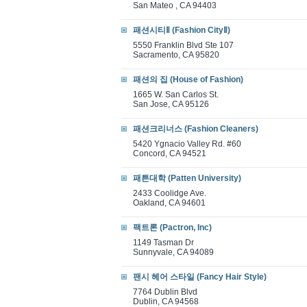
San Mateo , CA 94403
패션시티Ⅱ (Fashion CityⅡ)
5550 Franklin Blvd Ste 107
Sacramento, CA 95820
패션의 집 (House of Fashion)
1665 W. San Carlos St.
San Jose, CA 95126
패션크리너스 (Fashion Cleaners)
5420 Ygnacio Valley Rd. #60
Concord, CA 94521
패튼대학 (Patten University)
2433 Coolidge Ave.
Oakland, CA 94601
팩트론 (Pactron, Inc)
1149 Tasman Dr
Sunnyvale, CA 94089
팬시 헤어 스타일 (Fancy Hair Style)
7764 Dublin Blvd
Dublin, CA 94568