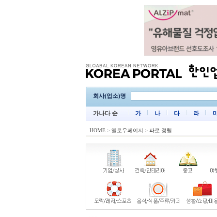
회사(업소)명
가나다 순
가
나
다
라
HOME
>
옐로우페이지
>
파로 정렬