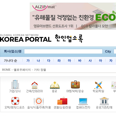
회사(업소)명
City
가나다 순
가
나
다
라
마
바
사
아
자
HOME
>
옐로우페이지
>
기타 정렬