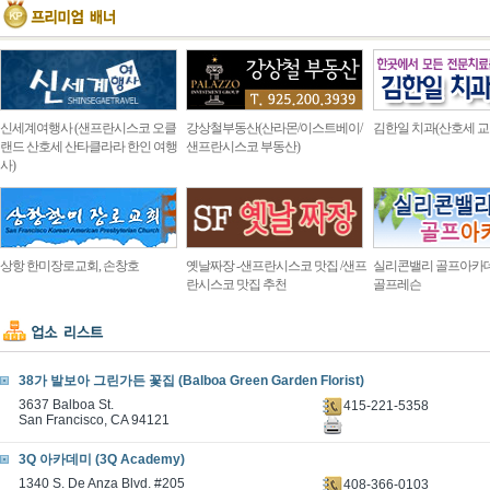
신세계여행사 (샌프란시스코 오클
강상철부동산(산라몬/이스트베이/
김한일 치과(산호세 교
랜드 산호세 산타클라라 한인 여행
샌프란시스코 부동산)
사)
상항 한미장로교회, 손창호
옛날짜장 -샌프란시스코 맛집 /샌프
실리콘밸리 골프아카
란시스코 맛집 추천
골프레슨
38가 발보아 그린가든 꽃집 (Balboa Green Garden Florist)
3637 Balboa St.
415-221-5358
San Francisco, CA 94121
3Q 아카데미 (3Q Academy)
1340 S. De Anza Blvd. #205
408-366-0103