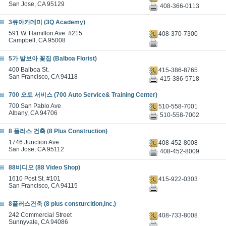
San Jose, CA 95129
408-366-0113
3큐아카데미 (3Q Academy)
591 W. Hamilton Ave. #215
408-370-7300
Campbell, CA 95008
5가 발보아 꽃집 (Balboa Florist)
400 Balboa St.
415-386-8765
San Francisco, CA 94118
415-386-5718
700 오토 서비스 (700 Auto Service& Training Center)
700 San Pablo Ave
510-558-7001
Albany, CA 94706
510-558-7002
8 플러스 건축 (8 Plus Construction)
1746 Junction Ave
408-452-8008
San Jose, CA 95112
408-452-8009
88비디오 (88 Video Shop)
1610 Post St. #101
415-922-0303
San Francisco, CA 94115
8플러스건축 (8 plus consturcition,inc.)
242 Commercial Street
408-733-8008
Sunnyvale, CA 94086