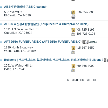
ABS카펫클리닝 (ABS Cleaning)
533 everett St.
510-524-8000
El Cerrito, CA 94530
ACC척추신경&한방침술원 (Acupuncture & Chiropractic Clinic)
1031 1 S.De Anza Blvd. #1
408-725-8197
Cupertion , CA 95014
408-725-0108
ART DINA FURNITURE INC (ART DINA FURNITURE INC)
1389 North Broadway
415-567-3652
Wulnut Creek, CA 94596
Bullsone | 샌프란시스코 휠체어방석, 샌프란시스코 허리교정방석 (Bullsone )
2051 W Walnut Hill Ln
469-866-8002
Irving, TX 75038
[1]
[2]
[3]
[4]
[5]
[6]
[7]
[8]