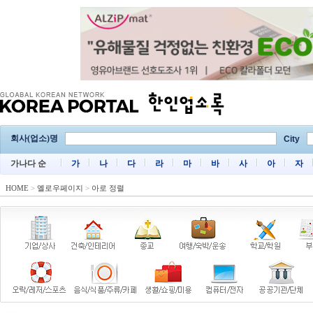
회사(업소)명
City
가나다 순
가
나
다
라
마
바
사
아
자
HOME
>
옐로우페이지
>
아로 정렬