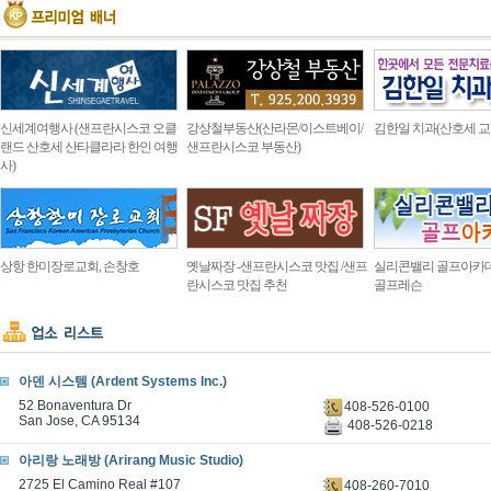
신세계여행사 (샌프란시스코 오클
강상철부동산(산라몬/이스트베이/
김한일 치과(산호세 교
랜드 산호세 산타클라라 한인 여행
샌프란시스코 부동산)
사)
상항 한미장로교회, 손창호
옛날짜장 -샌프란시스코 맛집 /샌프
실리콘밸리 골프아카
란시스코 맛집 추천
골프레슨
아덴 시스템 (Ardent Systems Inc.)
52 Bonaventura Dr
408-526-0100
San Jose, CA 95134
408-526-0218
아리랑 노래방 (Arirang Music Studio)
2725 El Camino Real #107
408-260-7010