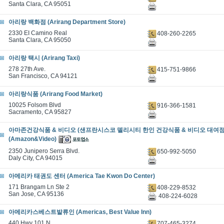
Santa Clara, CA 95051
아리랑 백화점 (Arirang Department Store)
2330 EI Camino Real
408-260-2265
Santa Clara, CA 95050
아리랑 택시 (Arirang Taxi)
278 27th Ave.
415-751-9866
San Francisco, CA 94121
아리랑식품 (Arirang Food Market)
10025 Folsom Blvd
916-366-1581
Sacramento, CA 95827
아마존건강식품 & 비디오 (샌프란시스코 델리시티 한인 건강식품 & 비디오 대여점 
(Amazon&Video)
2350 Junipero Serra Blvd.
650-992-5050
Daly City, CA 94015
아메리카 태권도 센터 (America Tae Kwon Do Center)
171 Brangam Ln Ste 2
408-229-8532
San Jose, CA 95136
408-224-6028
아메리카스베스트발류인 (Americas, Best Value Inn)
440 Hwy 101 N.
707-465-3274