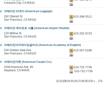
Crescent City, CA 95531
아메리칸 러게지 (American Luggage)
282 Ofarrell St.
415-398-5511
San Francisco, CA 94102
아메리칸 에어포트 셔틀 (American Airport Shuttle)
120 Willow St.
415-202-0733
San Francisco, CA 94103
아메리칸아카데미잉글리쉬 (American Academy of English)
530 Golden Gate Ave.
415-567-0189
San Francisco, CA 94102
아메리칸카펫 (American Carpet Co.)
2209 American Ave. #5
510-732-7738
Hayward, CA 94545
510-732-7739
...
[1]
[2]
[3]
[4]
[5]
[6]
[7]
[8]
[9]
[10]
[72]