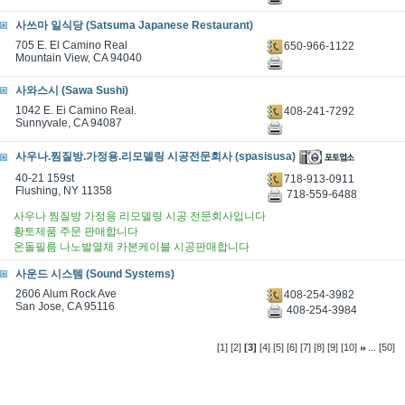
사쓰마 일식당 (Satsuma Japanese Restaurant)
705 E. El Camino Real
650-966-1122
Mountain View, CA 94040
사와스시 (Sawa Sushi)
1042 E. Ei Camino Real.
408-241-7292
Sunnyvale, CA 94087
사우나.찜질방.가정용.리모델링 시공전문회사 (spasisusa)
40-21 159st
718-913-0911
Flushing, NY 11358
718-559-6488
사우나 찜질방 가정용 리모델링 시공 전문회사입니다
황토제품 주문 판매합니다
온돌필름 나노발열체 카본케이블 시공판매합니다
사운드 시스템 (Sound Systems)
2606 Alum Rock Ave
408-254-3982
San Jose, CA 95116
408-254-3984
...
[1]
[2]
[3]
[4]
[5]
[6]
[7]
[8]
[9]
[10]
[50]