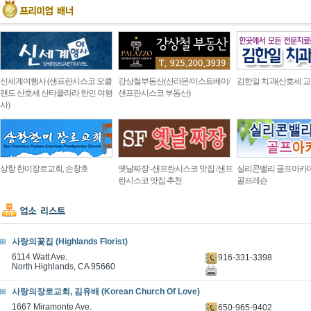
신세계여행사 (샌프란시스코 오클
강상철부동산(산라몬/이스트베이/
김한일 치과(산호세 교
랜드 산호세 산타클라라 한인 여행
샌프란시스코 부동산)
사)
상항 한미장로교회, 손창호
옛날짜장 -샌프란시스코 맛집 /샌프
실리콘밸리 골프아카
란시스코 맛집 추천
골프레슨
사랑의꽃집 (Highlands Florist)
6114 Watt Ave.
916-331-3398
North Highlands, CA 95660
사랑의장로교회, 김유배 (Korean Church Of Love)
1667 Miramonte Ave.
650-965-9402