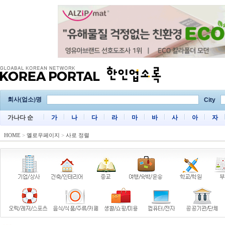
회사(업소)명
City
가나다 순
가
나
다
라
마
바
사
아
자
HOME
>
옐로우페이지
>
사로 정렬