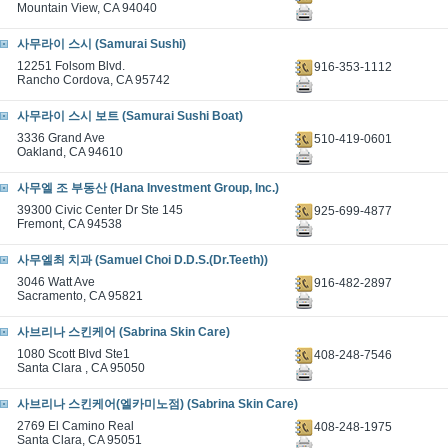
Mountain View, CA 94040
사무라이 스시 (Samurai Sushi)
12251 Folsom Blvd.
916-353-1112
Rancho Cordova, CA 95742
사무라이 스시 보트 (Samurai Sushi Boat)
3336 Grand Ave
510-419-0601
Oakland, CA 94610
사무엘 조 부동산 (Hana Investment Group, Inc.)
39300 Civic Center Dr Ste 145
925-699-4877
Fremont, CA 94538
사무엘최 치과 (Samuel Choi D.D.S.(Dr.Teeth))
3046 Watt Ave
916-482-2897
Sacramento, CA 95821
사브리나 스킨케어 (Sabrina Skin Care)
1080 Scott Blvd Ste1
408-248-7546
Santa Clara , CA 95050
사브리나 스킨케어(엘카미노점) (Sabrina Skin Care)
2769 El Camino Real
408-248-1975
Santa Clara, CA 95051