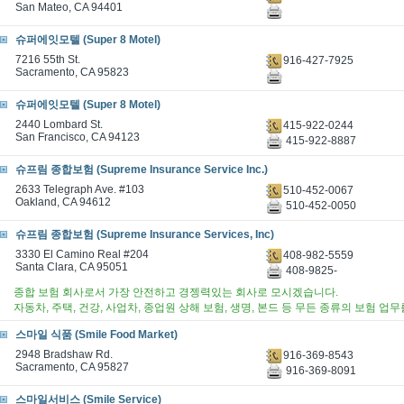
San Mateo, CA 94401
슈퍼에잇모텔 (Super 8 Motel)
7216 55th St.
916-427-7925
Sacramento, CA 95823
슈퍼에잇모텔 (Super 8 Motel)
2440 Lombard St.
415-922-0244
San Francisco, CA 94123
415-922-8887
슈프림 종합보험 (Supreme Insurance Service Inc.)
2633 Telegraph Ave. #103
510-452-0067
Oakland, CA 94612
510-452-0050
슈프림 종합보험 (Supreme Insurance Services, Inc)
3330 El Camino Real #204
408-982-5559
Santa Clara, CA 95051
408-9825-
종합 보험 회사로서 가장 안전하고 경젱력있는 회사로 모시겠습니다.
자동차, 주택, 건강, 사업차, 종업원 상해 보험, 생명, 본드 등 무든 종류의 보험 업
스마일 식품 (Smile Food Market)
2948 Bradshaw Rd.
916-369-8543
Sacramento, CA 95827
916-369-8091
스마일서비스 (Smile Service)