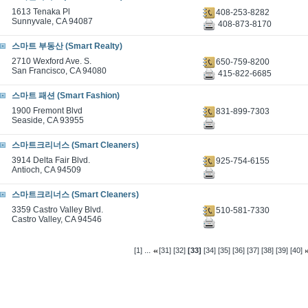
1613 Tenaka Pl
408-253-8282
Sunnyvale, CA 94087
408-873-8170
스마트 부동산 (Smart Realty)
2710 Wexford Ave. S.
650-759-8200
San Francisco, CA 94080
415-822-6685
스마트 패션 (Smart Fashion)
1900 Fremont Blvd
831-899-7303
Seaside, CA 93955
스마트크리너스 (Smart Cleaners)
3914 Delta Fair Blvd.
925-754-6155
Antioch, CA 94509
스마트크리너스 (Smart Cleaners)
3359 Castro Valley Blvd.
510-581-7330
Castro Valley, CA 94546
...
[1]
[31]
[32]
[33]
[34]
[35]
[36]
[37]
[38]
[39]
[40]