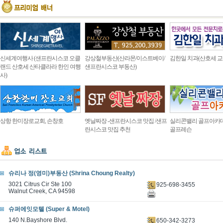
신세계여행사 (샌프란시스코 오클
강상철부동산(산라몬/이스트베이/
김한일 치과(산호세 교
랜드 산호세 산타클라라 한인 여행
샌프란시스코 부동산)
사)
상항 한미장로교회, 손창호
옛날짜장 -샌프란시스코 맛집 /샌프
실리콘밸리 골프아카
란시스코 맛집 추천
골프레슨
슈리나 정(영미)부동산 (Shrina Choung Realty)
3021 Citrus Cir Ste 100
925-698-3455
Walnut Creek, CA 94598
슈퍼에잇모텔 (Super & Motel)
140 N.Bayshore Blvd.
650-342-3273