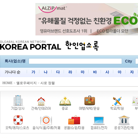
회사(업소)명
City
가나다 순
가
나
다
라
마
바
사
아
자
HOME
>
옐로우페이지
>
사로 정렬