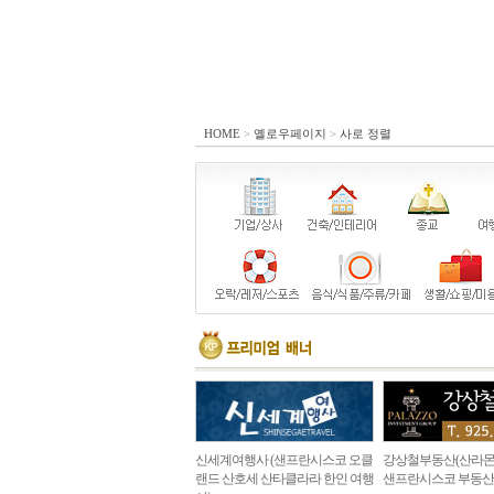
HOME
>
옐로우페이지
>
사로 정렬
신세계여행사 (샌프란시스코 오클
강상철부동산(산라몬
랜드 산호세 산타클라라 한인 여행
샌프란시스코 부동산