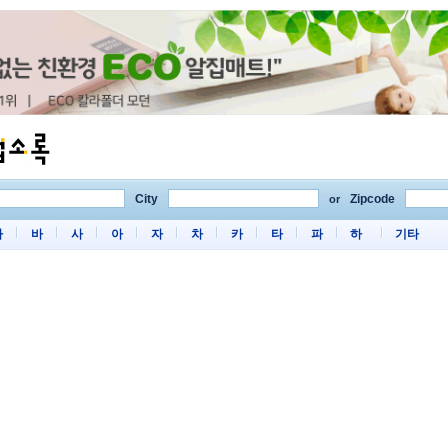
City
Zipcode
or
마
바
사
아
자
차
카
타
파
하
기타