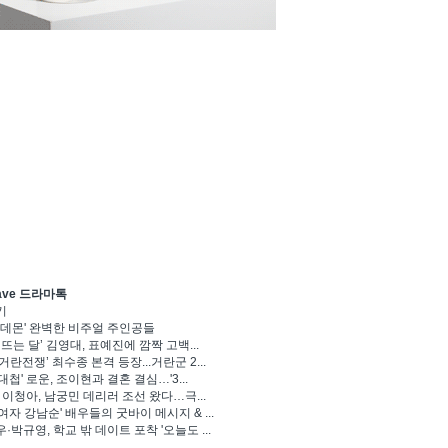
ave 드라마톡
기
 데몬' 완벽한 비주얼 주인공들
 뜨는 달’ 김영대, 표예진에 깜짝 고백...
거란전쟁’ 최수종 본격 등장...거란군 2...
대첩' 로운, 조이현과 결혼 결심…'3...
' 이청아, 남궁민 데리러 조선 왔다…극...
여자 강남순' 배우들의 굿바이 메시지 & ...
·박규영, 학교 밖 데이트 포착 '오늘도 ...