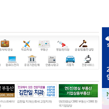
/이스트베이/
김한일 치과(산호세 교정치과)
연(전)영심 CBRE 부동산 -CBRE 한
)
국기업담당