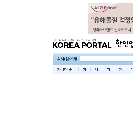
회사(업소)명
가나다 순
가
나
다
라