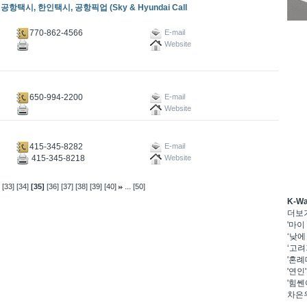
택시, 한인택시, 공항픽업 (Sky & Hyundai Call
770-862-4566
E-mail
Website
650-994-2200
E-mail
Website
415-345-8282
E-mail
415-345-8218
Website
...
[33]
[34]
[35]
[36]
[37]
[38]
[39]
[40]
[50]
K-W
더보
'마이
‘낮에
‘고려
'혼례
'연인
'힘쎈
차은우