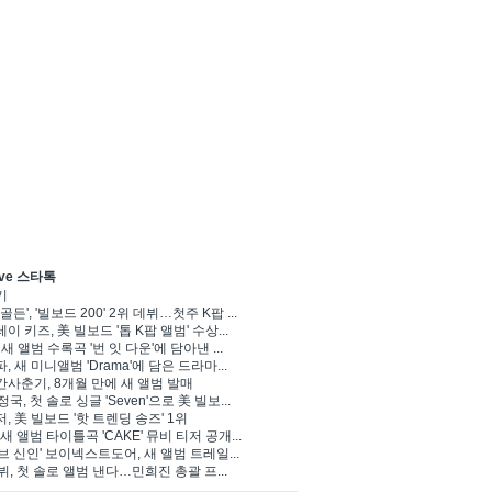
ve 스타톡
기
골든', '빌보드 200' 2위 데뷔…첫주 K팝 ...
이 키즈, 美 빌보드 '톱 K팝 앨범' 수상...
 새 앨범 수록곡 '번 잇 다운'에 담아낸 ...
, 새 미니앨범 'Drama'에 담은 드라마...
사춘기, 8개월 만에 새 앨범 발매
정국, 첫 솔로 싱글 'Seven'으로 美 빌보...
, 美 빌보드 '핫 트렌딩 송즈' 1위
Y, 새 앨범 타이틀곡 'CAKE' 뮤비 티저 공개...
브 신인' 보이넥스트도어, 새 앨범 트레일...
 뷔, 첫 솔로 앨범 낸다…민희진 총괄 프...