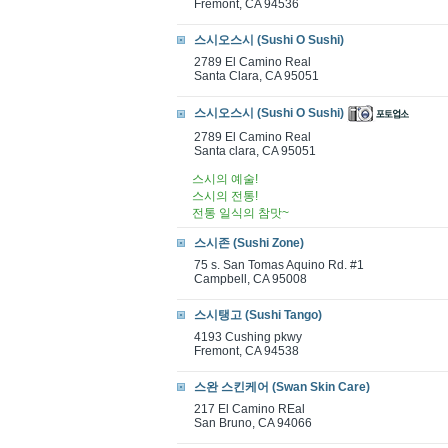
Fremont, CA 94536
스시오스시 (Sushi O Sushi)
2789 El Camino Real
Santa Clara, CA 95051
스시오스시 (Sushi O Sushi)
2789 El Camino Real
Santa clara, CA 95051
스시의 예술!
스시의 전통!
전통 일식의 참맛~
스시존 (Sushi Zone)
75 s. San Tomas Aquino Rd. #1
Campbell, CA 95008
스시탱고 (Sushi Tango)
4193 Cushing pkwy
Fremont, CA 94538
스완 스킨케어 (Swan Skin Care)
217 El Camino REal
San Bruno, CA 94066