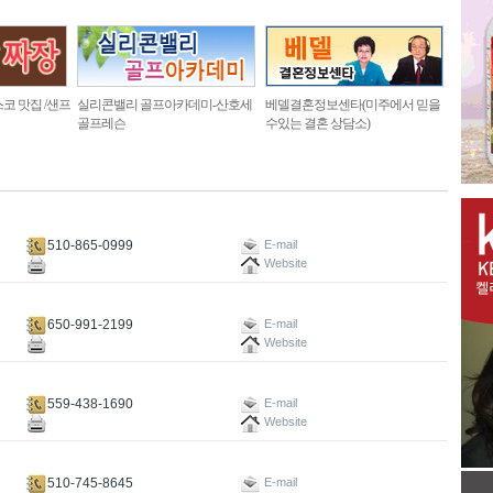
코 맛집 /샌프
실리콘밸리 골프아카데미-산호세
베델결혼정보센타(미주에서 믿을
골프레슨
수있는 결혼 상담소)
510-865-0999
E-mail
Website
650-991-2199
E-mail
Website
559-438-1690
E-mail
Website
510-745-8645
E-mail