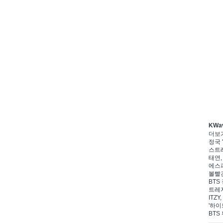
KWa
더보
정국 '
스트레
태연,
에스파
볼빨간
BTS 
트레저
ITZ
'하이
BTS