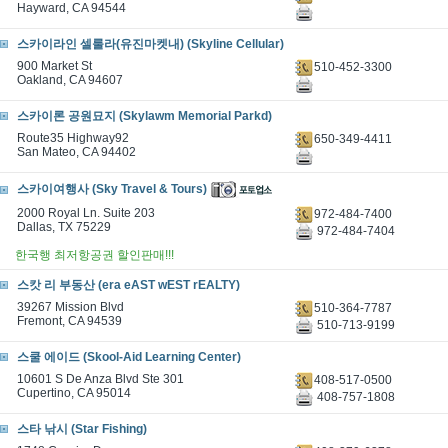
Hayward, CA 94544
스카이라인 셀룰라(유진마켓내) (Skyline Cellular)
900 Market St
510-452-3300
Oakland, CA 94607
스카이론 공원묘지 (Skylawm Memorial Parkd)
Route35 Highway92
650-349-4411
San Mateo, CA 94402
스카이여행사 (Sky Travel & Tours)
2000 Royal Ln. Suite 203
972-484-7400
Dallas, TX 75229
972-484-7404
한국행 최저항공권 할인판매!!!
스캇 리 부동산 (era eAST wEST rEALTY)
39267 Mission Blvd
510-364-7787
Fremont, CA 94539
510-713-9199
스쿨 에이드 (Skool-Aid Learning Center)
10601 S De Anza Blvd Ste 301
408-517-0500
Cupertino, CA 95014
408-757-1808
스타 낚시 (Star Fishing)