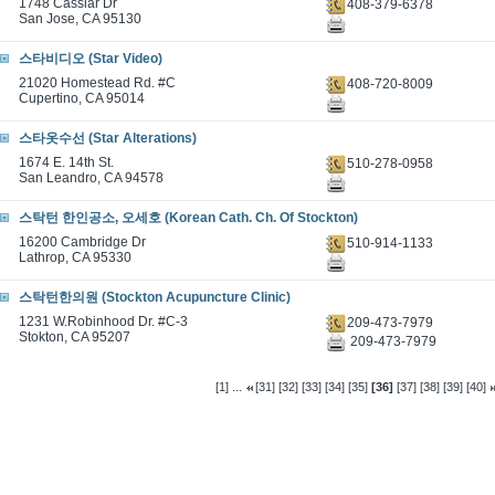
1748 Cassiar Dr
408-379-6378
San Jose, CA 95130
스타비디오 (Star Video)
21020 Homestead Rd. #C
408-720-8009
Cupertino, CA 95014
스타옷수선 (Star Alterations)
1674 E. 14th St.
510-278-0958
San Leandro, CA 94578
스탁턴 한인공소, 오세호 (Korean Cath. Ch. Of Stockton)
16200 Cambridge Dr
510-914-1133
Lathrop, CA 95330
스탁턴한의원 (Stockton Acupuncture Clinic)
1231 W.Robinhood Dr. #C-3
209-473-7979
Stokton, CA 95207
209-473-7979
...
[1]
[31]
[32]
[33]
[34]
[35]
[36]
[37]
[38]
[39]
[40]