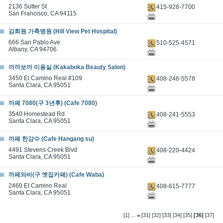
2136 Sutter St
415-928-7700
San Francisco, CA 94115
김희원 가축병원 (Hill View Pet Hospital)
666 San Pablo Ave
510-525-4571
Albany, CA 94706
까까보까 미용실 (Kakaboka Beauty Salon)
3450 El Camino Real #109
408-246-5578
Santa Clara, CA 95051
까페 7080(구 3년후) (Cafe 7080)
3540 Homestead Rd
408-241-5553
Santa Clara, CA 95051
까페 한강수 (Cafe Hangang su)
4491 Stevens Creek Blvd
408-220-4424
Santa Clara, CA 95051
까페와바(구 옛집카페) (Cafe Waba)
2460 EI Camino Real
408-615-7777
Santa Clara, CA 95051
...
[1]
[31]
[32]
[33]
[34]
[35]
[36]
[37]