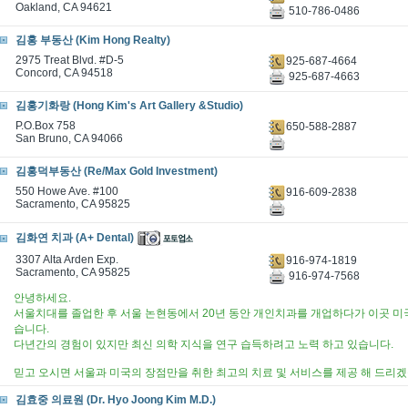
Oakland, CA 94621
510-786-0486
김홍 부동산 (Kim Hong Realty)
2975 Treat Blvd. #D-5
925-687-4664
Concord, CA 94518
925-687-4663
김홍기화랑 (Hong Kim's Art Gallery &Studio)
P.O.Box 758
650-588-2887
San Bruno, CA 94066
김홍덕부동산 (Re/Max Gold Investment)
550 Howe Ave. #100
916-609-2838
Sacramento, CA 95825
김화연 치과 (A+ Dental)
3307 Alta Arden Exp.
916-974-1819
Sacramento, CA 95825
916-974-7568
안녕하세요.
서울치대를 졸업한 후 서울 논현동에서 20년 동안 개인치과를 개업하다가 이곳 미국
습니다.
다년간의 경험이 있지만 최신 의학 지식을 연구 습득하려고 노력 하고 있습니다.
믿고 오시면 서울과 미국의 장점만을 취한 최고의 치료 및 서비스를 제공 해 드리겠
김효중 의료원 (Dr. Hyo Joong Kim M.D.)