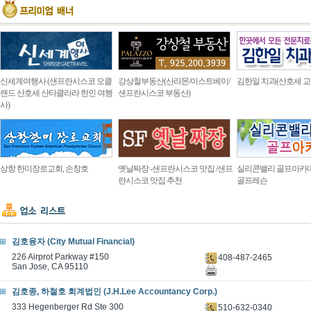
신세계여행사 (샌프란시스코 오클
강상철부동산(산라몬/이스트베이/
김한일 치과(산호세 교
랜드 산호세 산타클라라 한인 여행
샌프란시스코 부동산)
사)
상항 한미장로교회, 손창호
옛날짜장 -샌프란시스코 맛집 /샌프
실리콘밸리 골프아카
란시스코 맛집 추천
골프레슨
김호융자 (City Mutual Financial)
226 Airprot Parkway #150
408-487-2465
San Jose, CA 95110
김호종, 하철호 회계법인 (J.H.Lee Accountancy Corp.)
333 Hegenberger Rd Ste 300
510-632-0340