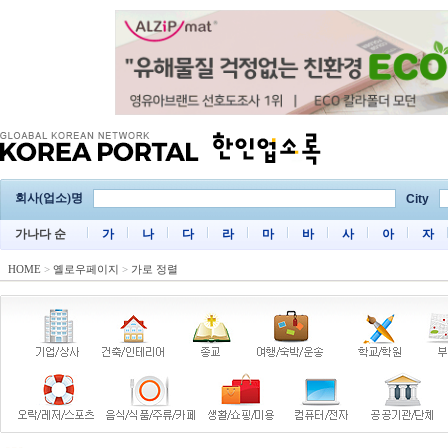
회사(업소)명
City
가나다 순
가
나
다
라
마
바
사
아
자
HOME
>
옐로우페이지
>
가로 정렬