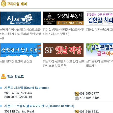
신세계여행사 (샌프란시스코 오클
강상철부동산(산라몬/이스트베이/
김한일 치과(산호세 교
랜드 산호세 산타클라라 한인 여행
샌프란시스코 부동산)
사)
상항 한미장로교회, 손창호
옛날짜장 -샌프란시스코 맛집 /샌프
실리콘밸리 골프아카
란시스코 맛집 추천
골프레슨
사운드 시스템 (Sound Systems)
2606 Alum Rock Ave
408-995-6777
San Jose, CA 95116
408-995-3405
사운드오브뮤직(갤러리아마켓 내) (Sound of Music)
3531 EI Camino Real.
408-246-8831