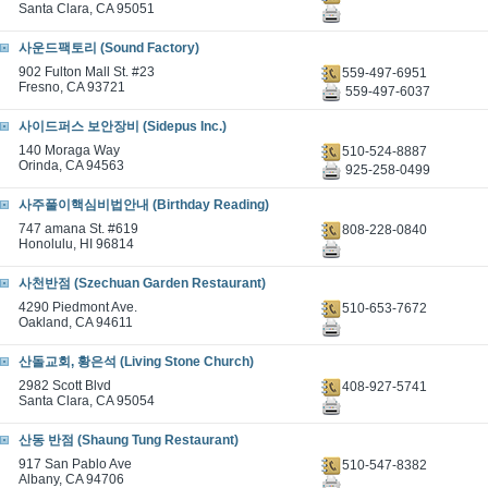
Santa Clara, CA 95051
사운드팩토리 (Sound Factory)
902 Fulton Mall St. #23
559-497-6951
Fresno, CA 93721
559-497-6037
사이드퍼스 보안장비 (Sidepus Inc.)
140 Moraga Way
510-524-8887
Orinda, CA 94563
925-258-0499
사주풀이핵심비법안내 (Birthday Reading)
747 amana St. #619
808-228-0840
Honolulu, HI 96814
사천반점 (Szechuan Garden Restaurant)
4290 Piedmont Ave.
510-653-7672
Oakland, CA 94611
산돌교회, 황은석 (Living Stone Church)
2982 Scott Blvd
408-927-5741
Santa Clara, CA 95054
산동 반점 (Shaung Tung Restaurant)
917 San Pablo Ave
510-547-8382
Albany, CA 94706