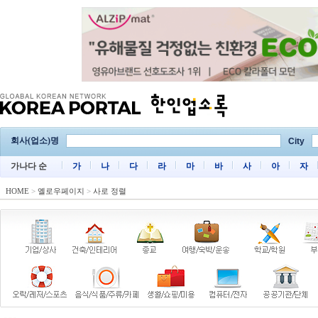
회사(업소)명
City
가나다 순
가
나
다
라
마
바
사
아
자
HOME
>
옐로우페이지
>
사로 정렬