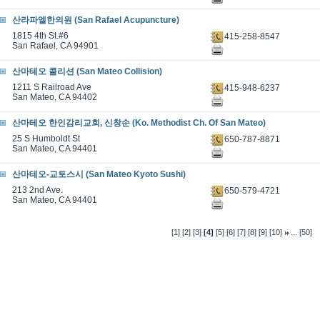
산라파엘한의원 (San Rafael Acupuncture)
1815 4th St.#6
415-258-8547
San Rafael, CA 94901
산마테오 콜리션 (San Mateo Collision)
1211 S Railroad Ave
415-948-6237
San Mateo, CA 94402
산마테오 한인감리교회, 신창순 (Ko. Methodist Ch. Of San Mateo)
25 S Humboldt St
650-787-8871
San Mateo, CA 94401
산마테오-교토스시 (San Mateo Kyoto Sushi)
213 2nd Ave.
650-579-4721
San Mateo, CA 94401
...
[1]
[2]
[3]
[4]
[5]
[6]
[7]
[8]
[9]
[10]
[50]