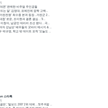
기
 데몬' 완벽한 비주얼 주인공들
 뜨는 달’ 김영대, 표예진에 깜짝 고백...
거란전쟁’ 최수종 본격 등장...거란군 2...
대첩' 로운, 조이현과 결혼 결심…'3...
' 이청아, 남궁민 데리러 조선 왔다…극...
여자 강남순' 배우들의 굿바이 메시지 & ...
·박규영, 학교 밖 데이트 포착 '오늘도 ...
ve 스타톡
기
골든', '빌보드 200' 2위 데뷔…첫주 K팝 ...