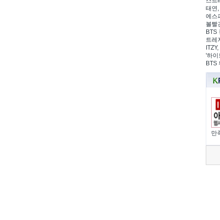
스트레
태연,
에스파
볼빨간
BTS 
트레저
ITZ
'하이
BTS
만