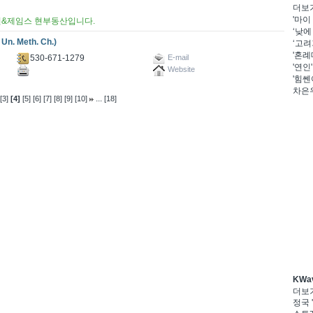
더보
'마이
현&제임스 현부동산입니다.
‘낮에
. Meth. Ch.)
‘고려
'혼례
530-671-1279
E-mail
'연인
Website
'힘쎈
차은우
...
[3]
[4]
[5]
[6]
[7]
[8]
[9]
[10]
[18]
KWa
더보
정국 '