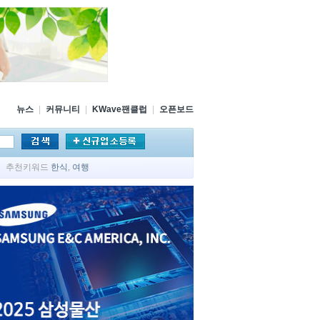
뉴스
|
커뮤니티
|
KWave팬클럽
|
오픈보드
추천키워드
한식
,
여행