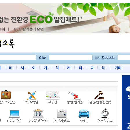
City
Zipcode
or
마
바
사
아
자
차
카
타
파
하
기타