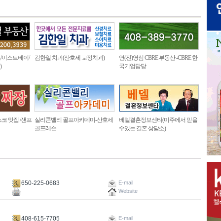
/이스트베이/
김한일 치과(산호세 교정치과)
연(전)영심 CBRE 부동산 -CBRE 한
)
국기업담당
코 맛집 /샌프
실리콘밸리 골프아카데미-산호세
베델결혼정보센타(미주에서 믿을
골프레슨
수있는 결혼 상담소)
650-225-0683
E-mail
Website
408-615-7705
E-mail