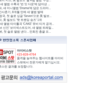
이 키즈, 美 빌보드 '톱 K팝 앨범' 수상...
 새 앨범 수록곡 '번 잇 다운'에 담아낸 ...
, 새 미니앨범 'Drama'에 담은 드라마...
사춘기, 8개월 만에 새 앨범 발매
정국, 첫 솔로 싱글 'Seven'으로 美 빌보...
, 美 빌보드 '핫 트렌딩 송즈' 1위
Y, 새 앨범 타이틀곡 'CAKE' 뮤비 티저 공개...
브 신인' 보이넥스트도어, 새 앨범 트레일...
 뷔, 첫 솔로 앨범 낸다…민희진 총괄 프...
아이비스팟
415-828-4764
품격을 높여주는 웹사이트를 아이비
스팟에서 전문가에게 맡기십시오.
족스런 결과를 보장합니다.