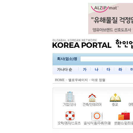
회사(업소)명
가나다 순
가
나
다
라
HOME
>
옐로우페이지
>
마로 정렬