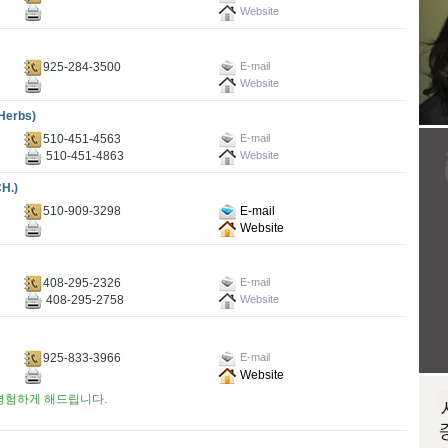
Website
925-284-3500
E-mail
Website
erbs)
510-451-4563
E-mail
510-451-4863
Website
H.)
510-909-3298
E-mail
Website
408-295-2326
E-mail
408-295-2758
Website
925-833-3966
E-mail
Website
경험하게 해드립니다.