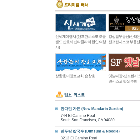
신세계여행사 (샌프란시스코 오클
강상철부동산(산라몬
랜드 산호세 산타클라라 한인 여행
샌프란시스코 부동산
사)
상항 한미장로교회, 손창호
옛날짜장 -샌프란시스
란시스코 맛집 추천
만다린 가든 (New Mandarin Garden)
744 EI Camino Real
South San Francisco, CA 94080
만두랑 칼국수 (Dimsum & Noodle)
3212 El Camino Real