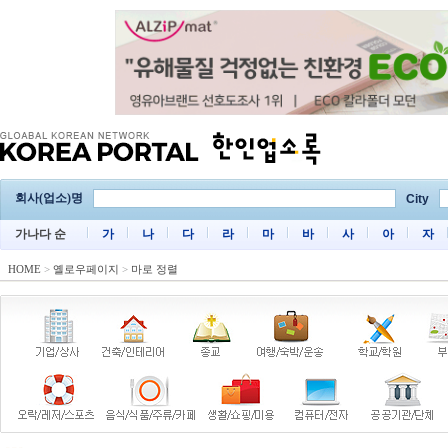
회사(업소)명
City
가나다 순
가
나
다
라
마
바
사
아
자
HOME
>
옐로우페이지
>
마로 정렬