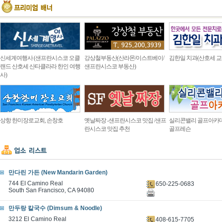
신세계여행사 (샌프란시스코 오클
강상철부동산(산라몬/이스트베이/
김한일 치과(산호세 교
랜드 산호세 산타클라라 한인 여행
샌프란시스코 부동산)
사)
상항 한미장로교회, 손창호
옛날짜장 -샌프란시스코 맛집 /샌프
실리콘밸리 골프아카
란시스코 맛집 추천
골프레슨
만다린 가든 (New Mandarin Garden)
744 EI Camino Real
650-225-0683
South San Francisco, CA 94080
만두랑 칼국수 (Dimsum & Noodle)
3212 El Camino Real
408-615-7705