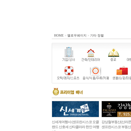
HOME
>
옐로우페이지
>
기타 정렬
신세계여행사 (샌프란시스코 오클
강상철부동산(산라몬
랜드 산호세 산타클라라 한인 여행
샌프란시스코 부동산