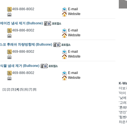
469-886-8002
E-mail
Website
에어컨 냄새 제거 (Bullsone)
469-886-8002
E-mail
Website
스코 후레쉬 차량방향제 (Bullsone)
469-886-8002
E-mail
Website
물 냄새 제거 (Bullsone)
469-886-8002
E-mail
Website
K-W
더보
[1]
[2]
[3]
[4]
[5]
[6]
[7]
[8]
'마이
‘낮에
‘고려
'혼례
'연인
'힘쎈
차은우