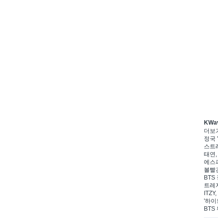
KWa
더보
정국 '
스트레
태연,
에스파
볼빨간
BTS 
트레저
ITZ
'하이
BTS