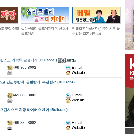
코 맛집 /샌프
실리콘밸리 골프아카데미-산호세
베델결혼정보센타(미주에서 믿을
골프레슨
수있는 결혼 상담소)
란스코 거북목 교정베개 (Bullsone )
469-866-8002
E-mail
Website
코 임산부방석, 골반방석, 쿠션방석 (Bullsone)
469-886-8002
E-mail
Website
샌프란시스코 차량 바이러스 제거 (Bullsone)
469-886-8002
E-mail
Website