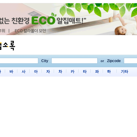
City
Zipcode
or
마
바
사
아
자
차
카
타
파
하
기타