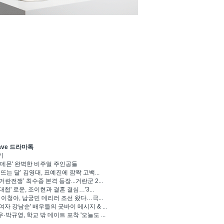
ave 드라마톡
기
 데몬' 완벽한 비주얼 주인공들
 뜨는 달’ 김영대, 표예진에 깜짝 고백...
거란전쟁’ 최수종 본격 등장...거란군 2...
대첩' 로운, 조이현과 결혼 결심…'3...
' 이청아, 남궁민 데리러 조선 왔다…극...
여자 강남순' 배우들의 굿바이 메시지 & ...
·박규영, 학교 밖 데이트 포착 '오늘도 ...