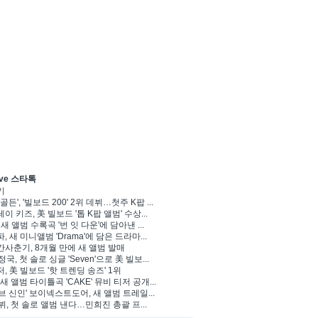
ve 스타톡
기
골든', '빌보드 200' 2위 데뷔…첫주 K팝 ...
이 키즈, 美 빌보드 '톱 K팝 앨범' 수상...
 새 앨범 수록곡 '번 잇 다운'에 담아낸 ...
, 새 미니앨범 'Drama'에 담은 드라마...
사춘기, 8개월 만에 새 앨범 발매
정국, 첫 솔로 싱글 'Seven'으로 美 빌보...
, 美 빌보드 '핫 트렌딩 송즈' 1위
Y, 새 앨범 타이틀곡 'CAKE' 뮤비 티저 공개...
브 신인' 보이넥스트도어, 새 앨범 트레일...
 뷔, 첫 솔로 앨범 낸다…민희진 총괄 프...