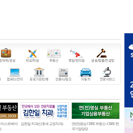
/이스트베이/
김한일 치과(산호세 교정치과)
연(전)영심 CBRE 부동산 -CBRE 한
)
국기업담당