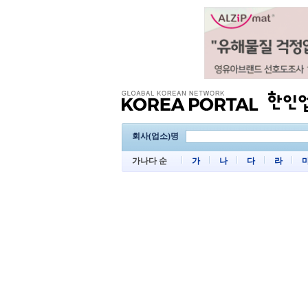
회사(업소)명
가나다 순
가
나
다
라