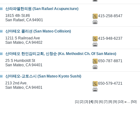
산라파엘한의원 (San Rafael Acupuncture)
1815 4th St.#6
415-258-8547
San Rafael, CA 94901
산마테오 콜리션 (San Mateo Collision)
1211 S Railroad Ave
415-948-6237
San Mateo, CA 94402
산마테오 한인감리교회, 신창순 (Ko. Methodist Ch. Of San Mateo)
25 S Humboldt St
650-787-8871
San Mateo, CA 94401
산마테오-교토스시 (San Mateo Kyoto Sushi)
213 2nd Ave.
650-579-4721
San Mateo, CA 94401
...
[1]
[2]
[3]
[4]
[5]
[6]
[7]
[8]
[9]
[10]
[50]