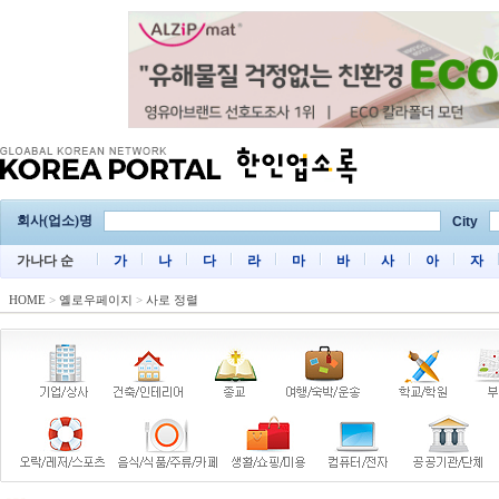
회사(업소)명
City
가나다 순
가
나
다
라
마
바
사
아
자
HOME
>
옐로우페이지
>
사로 정렬