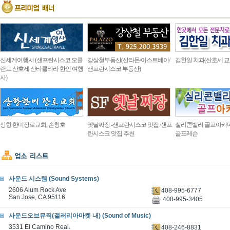
신세계여행사 (샌프란시스코 오클
강상철부동산(산라몬/이스트베이/
김한일 치과(산호세 교
랜드 산호세 산타클라라 한인 여행
샌프란시스코 부동산)
사)
상항 한미장로교회, 손창호
옛날짜장 -샌프란시스코 맛집 /샌프
실리콘밸리 골프아카
란시스코 맛집 추천
골프레슨
사운드 시스템 (Sound Systems)
2606 Alum Rock Ave
408-995-6777
San Jose, CA 95116
408-995-3405
사운드오브뮤직(갤러리아마켓 내) (Sound of Music)
3531 EI Camino Real.
408-246-8831