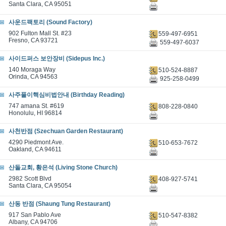
Santa Clara, CA 95051
사운드팩토리 (Sound Factory)
902 Fulton Mall St. #23
559-497-6951
Fresno, CA 93721
559-497-6037
사이드퍼스 보안장비 (Sidepus Inc.)
140 Moraga Way
510-524-8887
Orinda, CA 94563
925-258-0499
사주풀이핵심비법안내 (Birthday Reading)
747 amana St. #619
808-228-0840
Honolulu, HI 96814
사천반점 (Szechuan Garden Restaurant)
4290 Piedmont Ave.
510-653-7672
Oakland, CA 94611
산돌교회, 황은석 (Living Stone Church)
2982 Scott Blvd
408-927-5741
Santa Clara, CA 95054
산동 반점 (Shaung Tung Restaurant)
917 San Pablo Ave
510-547-8382
Albany, CA 94706