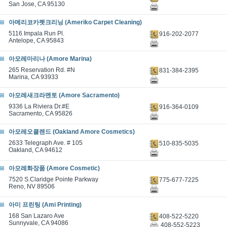
San Jose, CA 95130
아메리코카펫크리닝 (Ameriko Carpet Cleaning)
5116 Impala Run Pl.
916-202-2077
Antelope, CA 95843
아모레마리나 (Amore Marina)
265 Reservation Rd. #N
831-384-2395
Marina, CA 93933
아모레새크라멘토 (Amore Sacramento)
9336 La Riviera Dr.#E
916-364-0109
Sacramento, CA 95826
아모레오클랜드 (Oakland Amore Cosmetics)
2633 Telegraph Ave. # 105
510-835-5035
Oakland, CA 94612
아모레화장품 (Amore Cosmetic)
7520 S.Claridge Pointe Parkway
775-677-7225
Reno, NV 89506
아미 프린팅 (Ami Printing)
168 San Lazaro Ave
408-522-5220
Sunnyvale, CA 94086
408-552-5223