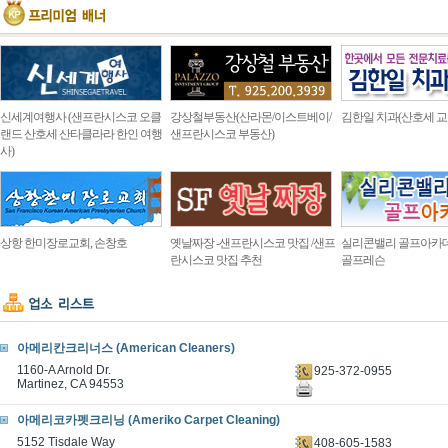
신세계여행사 (샌프란시스코 오클
강상철부동산(산라몬/이스트베이/
김한일 치과(산호세 교
랜드 산호세 산타클라라 한인 여행
샌프란시스코 부동산)
사)
상항 한미장로교회, 손창호
옛날짜장 -샌프란시스코 맛집 /샌프
실리콘밸리 골프아카
란시스코 맛집 추천
골프레슨
아메리칸크리너스 (American Cleaners)
1160-A Arnold Dr.
925-372-0955
Martinez, CA 94553
아메리코카펫크리닝 (Ameriko Carpet Cleaning)
5152 Tisdale Way
408-605-1583