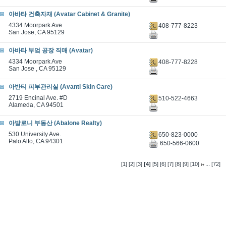
아바타 건축자재 (Avatar Cabinet & Granite)
4334 Moorpark Ave
408-777-8223
San Jose, CA 95129
아바타 부엌 공장 직매 (Avatar)
4334 Moorpark Ave
408-777-8228
San Jose , CA 95129
아반티 피부관리실 (Avanti Skin Care)
2719 Encinal Ave. #D
510-522-4663
Alameda, CA 94501
아발로니 부동산 (Abalone Realty)
530 University Ave.
650-823-0000
Palo Alto, CA 94301
650-566-0600
...
[1]
[2]
[3]
[4]
[5]
[6]
[7]
[8]
[9]
[10]
[72]