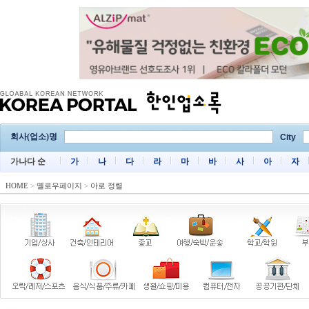
회사(업소)명
City
가나다 순
가
나
다
라
마
바
사
아
자
HOME
>
옐로우페이지
>
아로 정렬