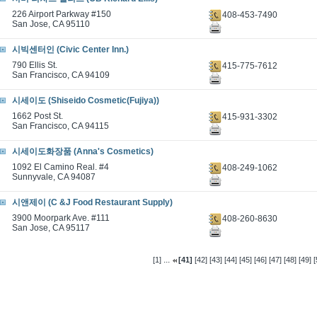
226 Airport Parkway #150
408-453-7490
San Jose, CA 95110
시빅센터인 (Civic Center Inn.)
790 Ellis St.
415-775-7612
San Francisco, CA 94109
시세이도 (Shiseido Cosmetic(Fujiya))
1662 Post St.
415-931-3302
San Francisco, CA 94115
시세이도화장품 (Anna's Cosmetics)
1092 El Camino Real. #4
408-249-1062
Sunnyvale, CA 94087
시앤제이 (C &J Food Restaurant Supply)
3900 Moorpark Ave. #111
408-260-8630
San Jose, CA 95117
...
[1]
[41]
[42]
[43]
[44]
[45]
[46]
[47]
[48]
[49]
[