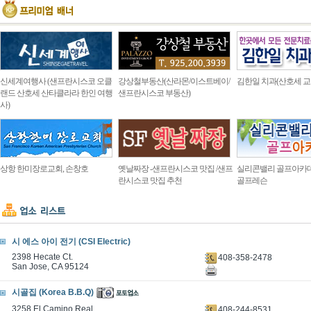
신세계여행사 (샌프란시스코 오클
강상철부동산(산라몬/이스트베이/
김한일 치과(산호세 교
랜드 산호세 산타클라라 한인 여행
샌프란시스코 부동산)
사)
상항 한미장로교회, 손창호
옛날짜장 -샌프란시스코 맛집 /샌프
실리콘밸리 골프아카
란시스코 맛집 추천
골프레슨
시 에스 아이 전기 (CSI Electric)
2398 Hecate Ct.
408-358-2478
San Jose, CA 95124
시골집 (Korea B.B.Q)
3258 El Camino Real
408-244-8531