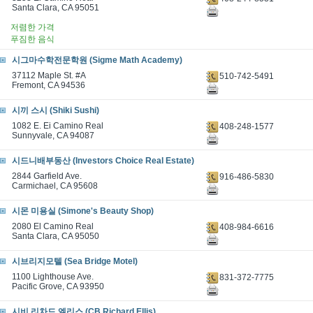
Santa Clara, CA 95051
저렴한 가격
푸짐한 음식
시그마수학전문학원 (Sigme Math Academy)
37112 Maple St. #A
510-742-5491
Fremont, CA 94536
시끼 스시 (Shiki Sushi)
1082 E. Ei Camino Real
408-248-1577
Sunnyvale, CA 94087
시드니배부동산 (Investors Choice Real Estate)
2844 Garfield Ave.
916-486-5830
Carmichael, CA 95608
시몬 미용실 (Simone's Beauty Shop)
2080 El Camino Real
408-984-6616
Santa Clara, CA 95050
시브리지모텔 (Sea Bridge Motel)
1100 Lighthouse Ave.
831-372-7775
Pacific Grove, CA 93950
시비 리차드 엘리스 (CB Richard Ellis)