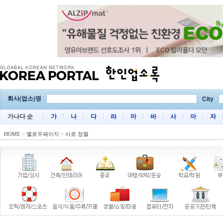
회사(업소)명
City
가나다 순
가
나
다
라
마
바
사
아
자
HOME
>
옐로우페이지
>
사로 정렬