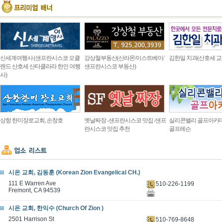
신세계여행사 (샌프란시스코 오클
강상철부동산(산라몬/이스트베이/
김한일 치과(산호세 교
랜드 산호세 산타클라라 한인 여행
샌프란시스코 부동산)
사)
상항 한미장로교회, 손창호
옛날짜장 -샌프란시스코 맛집 /샌프
실리콘밸리 골프아카
란시스코 맛집 추천
골프레슨
시온 교회, 김동훈 (Korean Zion Evangelical CH.)
111 E Warren Ave
510-226-1199
Fremont, CA 94539
시온 교회, 한익수 (Church Of Zion )
2501 Harrison St
510-769-8648