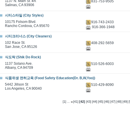
1137 N. Main St. #A
831-753-9505
Salinas, CA 93906
시티스타일 (City Styles)
10175 Folsom Blvd.
916-743-2433
Rancho Cordova, CA 95670
916-366-1948
시티크리너스 (City Cleaners)
102 Race St.
408-292-5659
San Jose, CA 95126
식도락 (Shik Do Rock)
1137 Solano Ave.
510-526-6003
Albany, CA 94709
식품위생 면허교육 (Food Safety Education(Dr. B,W,Yoo))
5442 Jillson St
510-429-8090
Los Angeles, CA 90040
...
[1]
[41]
[42]
[43]
[44]
[45]
[46]
[47]
[48]
[49]
[