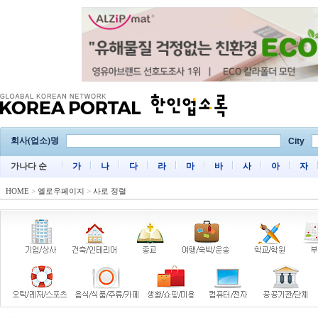
회사(업소)명
City
가나다 순
가
나
다
라
마
바
사
아
자
HOME
>
옐로우페이지
>
사로 정렬