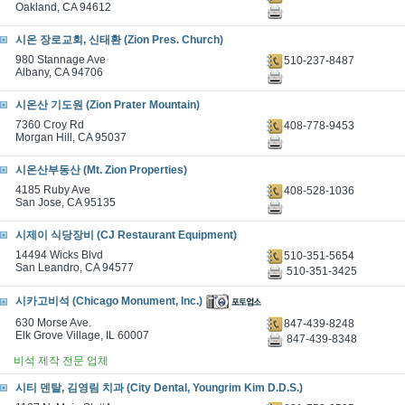
Oakland, CA 94612
시온 장로교회, 신태환 (Zion Pres. Church)
980 Stannage Ave
510-237-8487
Albany, CA 94706
시온산 기도원 (Zion Prater Mountain)
7360 Croy Rd
408-778-9453
Morgan Hill, CA 95037
시온산부동산 (Mt. Zion Properties)
4185 Ruby Ave
408-528-1036
San Jose, CA 95135
시제이 식당장비 (CJ Restaurant Equipment)
14494 Wicks Blvd
510-351-5654
San Leandro, CA 94577
510-351-3425
시카고비석 (Chicago Monument, Inc.)
630 Morse Ave.
847-439-8248
Elk Grove Village, IL 60007
847-439-8348
비석 제작 전문 업체
시티 덴탈, 김영림 치과 (City Dental, Youngrim Kim D.D.S.)