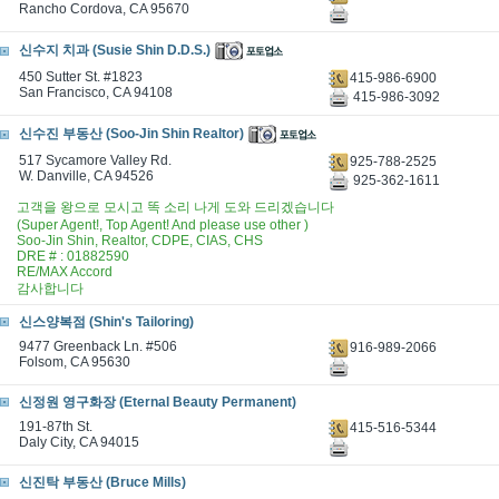
Rancho Cordova, CA 95670
신수지 치과 (Susie Shin D.D.S.)
450 Sutter St. #1823
415-986-6900
San Francisco, CA 94108
415-986-3092
신수진 부동산 (Soo-Jin Shin Realtor)
517 Sycamore Valley Rd.
925-788-2525
W. Danville, CA 94526
925-362-1611
고객을 왕으로 모시고 똑 소리 나게 도와 드리겠습니다
(Super Agent!, Top Agent! And please use other )
Soo-Jin Shin, Realtor, CDPE, CIAS, CHS
DRE # : 01882590
RE/MAX Accord
감사합니다
신스양복점 (Shin's Tailoring)
9477 Greenback Ln. #506
916-989-2066
Folsom, CA 95630
신정원 영구화장 (Eternal Beauty Permanent)
191-87th St.
415-516-5344
Daly City, CA 94015
신진탁 부동산 (Bruce Mills)