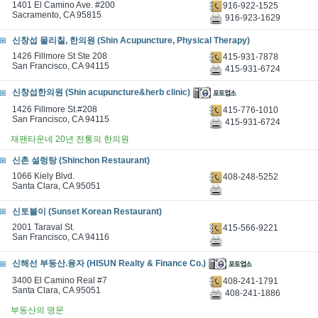
1401 El Camino Ave. #200
916-922-1525
Sacramento, CA 95815
916-923-1629
신창섭 물리칠, 한의원 (Shin Acupuncture, Physical Therapy)
1426 Fillmore St Ste 208
415-931-7878
San Francisco, CA 94115
415-931-6724
신창섭한의원 (Shin acupuncture&herb clinic)
1426 Fillmore St.#208
415-776-1010
San Francisco, CA 94115
415-931-6724
재팬타운네 20년 전통의 한의원
신촌 설렁탕 (Shinchon Restaurant)
1066 Kiely Blvd.
408-248-5252
Santa Clara, CA 95051
신토불이 (Sunset Korean Restaurant)
2001 Taraval St.
415-566-9221
San Francisco, CA 94116
신해선 부동산.융자 (HISUN Realty & Finance Co.)
3400 El Camino Real #7
408-241-1791
Santa Clara, CA 95051
408-241-1886
부동산의 명문