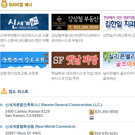
신세계여행사 (샌프란시스코 오클
강상철부동산(산라몬/이스트베이/
김한일 치과(산호세 교
랜드 산호세 산타클라라 한인 여행
샌프란시스코 부동산)
사)
상항 한미장로교회, 손창호
옛날짜장 -샌프란시스코 맛집 /샌프
실리콘밸리 골프아카
란시스코 맛집 추천
골프레슨
신세계종합건축회사 ( Sheeno General Construction, LLC.)
2400 Camino Ramon #129
925-355-9550
San Ramon, CA 94583
신세계종합화장품 (New World Cosmetics)
10947 Olson Dr. #401
916-635-6201