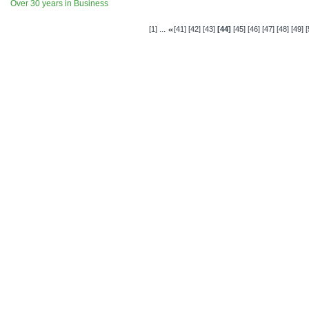
Over 30 years in Business
...
[1]
[41]
[42]
[43]
[44]
[45]
[46]
[47]
[48]
[49]
[