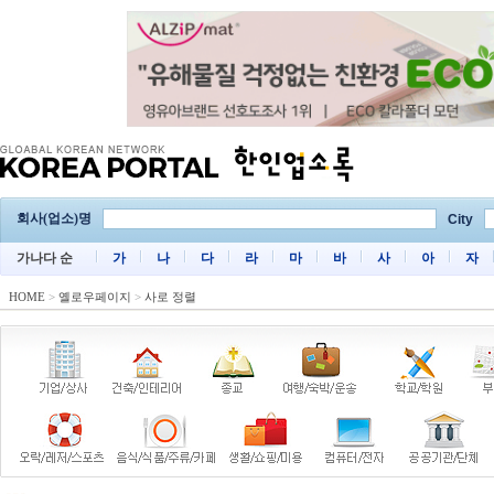
회사(업소)명
City
가나다 순
가
나
다
라
마
바
사
아
자
HOME
>
옐로우페이지
>
사로 정렬