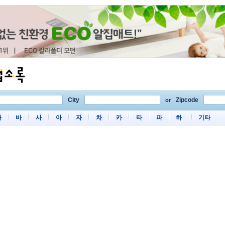
City
Zipcode
or
마
바
사
아
자
차
카
타
파
하
기타