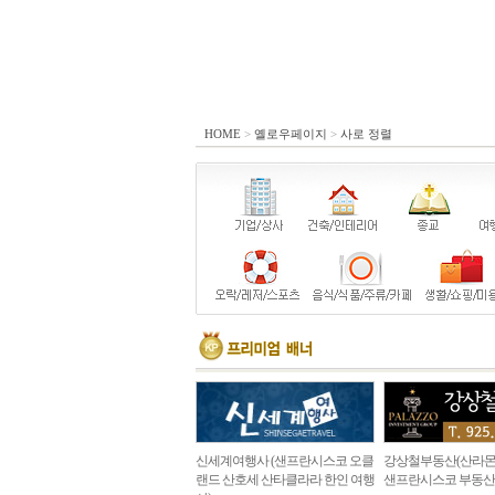
HOME
>
옐로우페이지
>
사로 정렬
신세계여행사 (샌프란시스코 오클
강상철부동산(산라몬
랜드 산호세 산타클라라 한인 여행
샌프란시스코 부동산