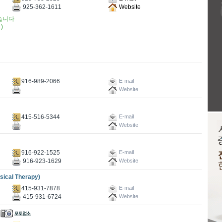
925-362-1611
Website
습니다
 )
916-989-2066
E-mail
Website
415-516-5344
E-mail
Website
916-922-1525
E-mail
916-923-1629
Website
cal Therapy)
415-931-7878
E-mail
415-931-6724
Website