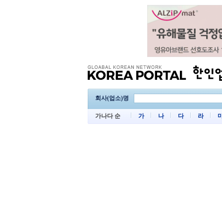
회사(업소)명
가나다 순
가
나
다
라