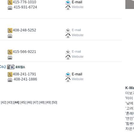
415-776-1010
E-mail
415-931-6724
Website
408-248-5252
E-mail
Website
415-566-9221
E-mail
Website
o.)
408-241-1791
E-mail
408-241-1886
Website
K-W
더보
'마이
[42]
[43]
[44]
[45]
[46]
[47]
[48]
[49]
[50]
‘낮에
‘고려
'혼례
'연인
'힘쎈
차은우