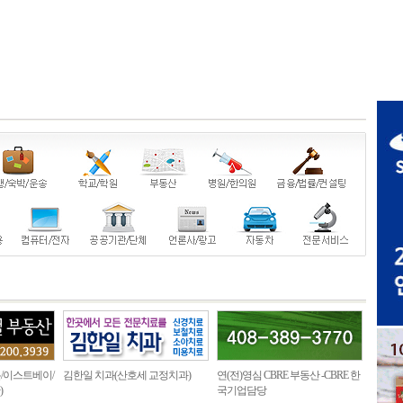
/이스트베이/
김한일 치과(산호세 교정치과)
연(전)영심 CBRE 부동산 -CBRE 한
)
국기업담당