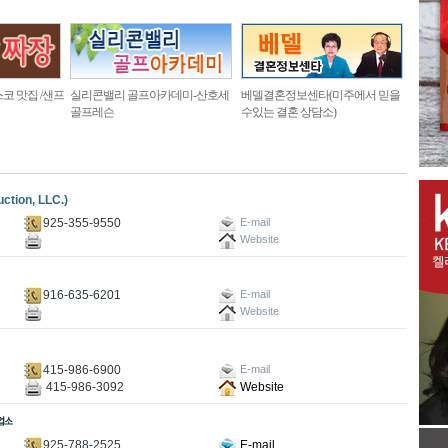
코 맛집 /샌프
실리콘밸리 골프아카데미-산호세
베델결혼정보센타(미주에서 믿을
골프레슨
수있는 결혼 상담소)
ion, LLC.)
925-355-9550
E-mail
Website
916-635-6201
E-mail
Website
415-986-6900
E-mail
415-986-3092
Website
925-788-2525
E-mail