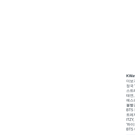
KWa
더보
정국 '
스트레
태연,
에스파
볼빨간
BTS 
트레저
ITZ
'하이
BTS