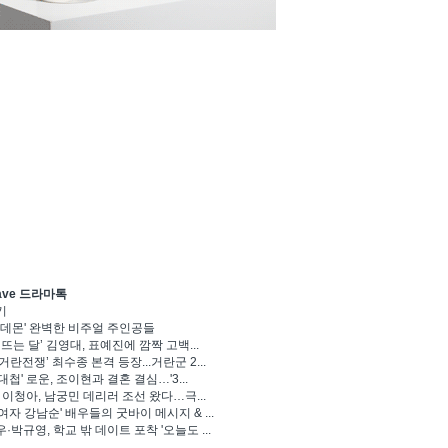
ave 드라마톡
기
 데몬' 완벽한 비주얼 주인공들
 뜨는 달’ 김영대, 표예진에 깜짝 고백...
거란전쟁’ 최수종 본격 등장...거란군 2...
대첩' 로운, 조이현과 결혼 결심…'3...
' 이청아, 남궁민 데리러 조선 왔다…극...
여자 강남순' 배우들의 굿바이 메시지 & ...
·박규영, 학교 밖 데이트 포착 '오늘도 ...