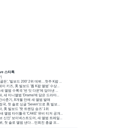
ve 스타톡
기
골든', '빌보드 200' 2위 데뷔…첫주 K팝 ...
이 키즈, 美 빌보드 '톱 K팝 앨범' 수상...
 새 앨범 수록곡 '번 잇 다운'에 담아낸 ...
, 새 미니앨범 'Drama'에 담은 드라마...
사춘기, 8개월 만에 새 앨범 발매
정국, 첫 솔로 싱글 'Seven'으로 美 빌보...
, 美 빌보드 '핫 트렌딩 송즈' 1위
Y, 새 앨범 타이틀곡 'CAKE' 뮤비 티저 공개...
브 신인' 보이넥스트도어, 새 앨범 트레일...
 뷔, 첫 솔로 앨범 낸다…민희진 총괄 프...