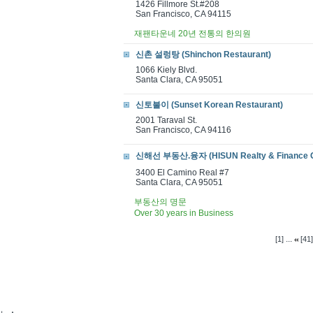
1426 Fillmore St.#208
San Francisco, CA 94115
재팬타운네 20년 전통의 한의원
신촌 설렁탕 (Shinchon Restaurant)
1066 Kiely Blvd.
Santa Clara, CA 95051
신토불이 (Sunset Korean Restaurant)
2001 Taraval St.
San Francisco, CA 94116
신해선 부동산.융자 (HISUN Realty & Finance C
3400 El Camino Real #7
Santa Clara, CA 95051
부동산의 명문
Over 30 years in Business
...
[1]
[41]