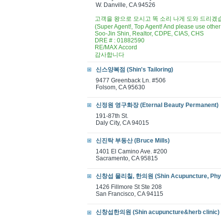
W. Danville, CA 94526
고객을 왕으로 모시고 똑 소리 나게 도와 드리겠
(Super Agent!, Top Agent! And please use other
Soo-Jin Shin, Realtor, CDPE, CIAS, CHS
DRE # : 01882590
RE/MAX Accord
감사합니다
신스양복점 (Shin's Tailoring)
9477 Greenback Ln. #506
Folsom, CA 95630
신정원 영구화장 (Eternal Beauty Permanent)
191-87th St.
Daly City, CA 94015
신진탁 부동산 (Bruce Mills)
1401 El Camino Ave. #200
Sacramento, CA 95815
신창섭 물리칠, 한의원 (Shin Acupuncture, Physi
1426 Fillmore St Ste 208
San Francisco, CA 94115
신창섭한의원 (Shin acupuncture&herb clinic)