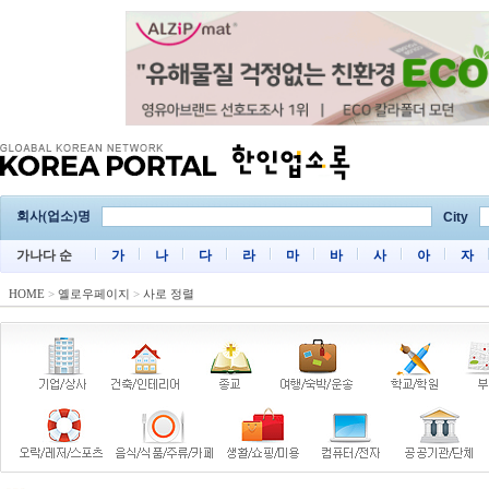
회사(업소)명
City
가나다 순
가
나
다
라
마
바
사
아
자
HOME
>
옐로우페이지
>
사로 정렬