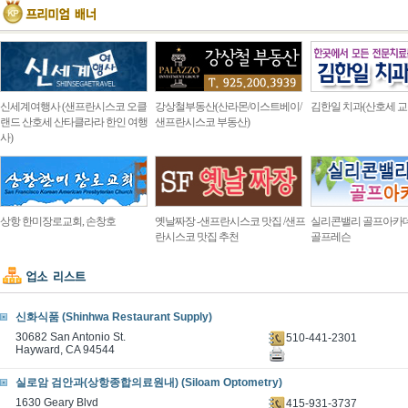
신세계여행사 (샌프란시스코 오클
강상철부동산(산라몬/이스트베이/
김한일 치과(산호세 교
랜드 산호세 산타클라라 한인 여행
샌프란시스코 부동산)
사)
상항 한미장로교회, 손창호
옛날짜장 -샌프란시스코 맛집 /샌프
실리콘밸리 골프아카
란시스코 맛집 추천
골프레슨
신화식품 (Shinhwa Restaurant Supply)
30682 San Antonio St.
510-441-2301
Hayward, CA 94544
실로암 검안과(상항종합의료원내) (Siloam Optometry)
1630 Geary Blvd
415-931-3737