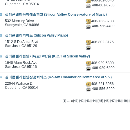
10100 Finch Ave
408-202-5048
Cupertino , CA 95014
408-861-0760
실리콘밸리음악예술학교 (Silicon Valley Conservatory of Music)
532 Mercury Drive
408-736-3788
Sunnyvale, CA 94086
408-736-4400
실리콘밸리피아노 (Silicon Valley Piano)
1512 S.De Anza Blvd.
408-802-8175
San Jose, CA 95129
실리콘밸리한인기독교TV방송 (K.C.T of Silicon Valley)
1640 Alum Rock Ave.
408-929-5800
San Jose, CA 95116
408-929-6800
실리콘밸리한인상공회의소 (Ko-Am Chamber of Commerce of S.V)
22044 Wahace Dr
408-221-8056
Cupertino, CA 95014
408-556-5290
...
[1]
[41]
[42]
[43]
[44]
[45]
[46]
[47]
[48]
[49]
[