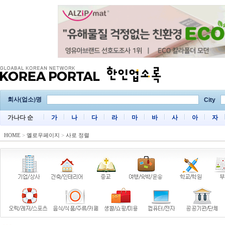
회사(업소)명
City
가나다 순
가
나
다
라
마
바
사
아
자
HOME
>
옐로우페이지
>
사로 정렬