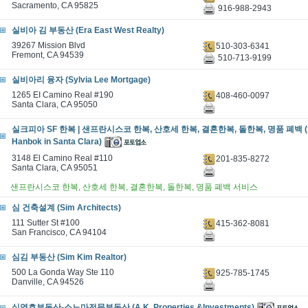
Sacramento, CA 95825
916-988-2943
실비아 김 부동산 (Era East West Realty)
39267 Mission Blvd
510-303-6341
Fremont, CA 94539
510-713-9199
실비아리 융자 (Sylvia Lee Mortgage)
1265 EI Camino Real #190
408-460-0097
Santa Clara, CA 95050
실크피아 SF 한복 | 샌프란시스코 한복, 산호세 한복, 결혼한복, 돌한복, 명품 폐백 (Silk
Hanbok in Santa Clara)
3148 El Camino Real #110
201-835-8272
Santa Clara, CA 95051
샌프란시스코 한복, 산호세 한복, 결혼한복, 돌한복, 명품 폐백 서비스
심 건축설계 (Sim Architects)
111 Sutter St #100
415-362-8081
San Francisco, CA 94104
심김 부동산 (Sim Kim Realtor)
500 La Gonda Way Ste 110
925-785-1745
Danville, CA 94526
심영호부동산-소노마전문부동산 (A.K. Properties &Investments)