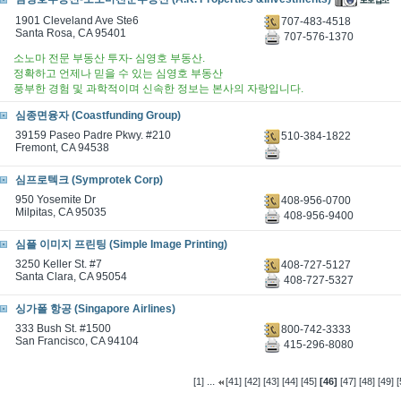
1901 Cleveland Ave Ste6
707-483-4518
Santa Rosa, CA 95401
707-576-1370
소노마 전문 부동산 투자- 심영호 부동산.
정확하고 언제나 믿을 수 있는 심영호 부동산
풍부한 경험 및 과학적이며 신속한 정보는 본사의 자랑입니다.
심종면융자 (Coastfunding Group)
39159 Paseo Padre Pkwy. #210
510-384-1822
Fremont, CA 94538
심프로텍크 (Symprotek Corp)
950 Yosemite Dr
408-956-0700
Milpitas, CA 95035
408-956-9400
심플 이미지 프린팅 (Simple Image Printing)
3250 Keller St. #7
408-727-5127
Santa Clara, CA 95054
408-727-5327
싱가폴 항공 (Singapore Airlines)
333 Bush St. #1500
800-742-3333
San Francisco, CA 94104
415-296-8080
...
[1]
[41]
[42]
[43]
[44]
[45]
[46]
[47]
[48]
[49]
[