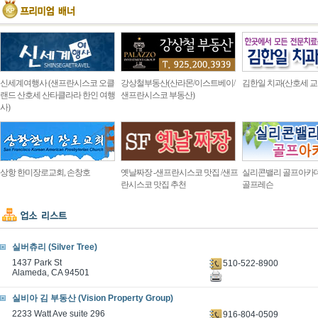
신세계여행사 (샌프란시스코 오클
강상철부동산(산라몬/이스트베이/
김한일 치과(산호세 교
랜드 산호세 산타클라라 한인 여행
샌프란시스코 부동산)
사)
상항 한미장로교회, 손창호
옛날짜장 -샌프란시스코 맛집 /샌프
실리콘밸리 골프아카
란시스코 맛집 추천
골프레슨
실버츄리 (Silver Tree)
1437 Park St
510-522-8900
Alameda, CA 94501
실비아 김 부동산 (Vision Property Group)
2233 Watt Ave suite 296
916-804-0509