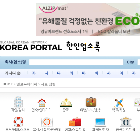
회사(업소)명
City
가나다 순
가
나
다
라
마
바
사
아
자
HOME
>
옐로우페이지
>
사로 정렬