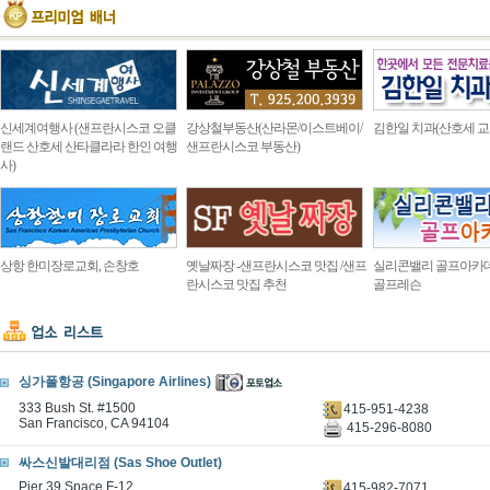
신세계여행사 (샌프란시스코 오클
강상철부동산(산라몬/이스트베이/
김한일 치과(산호세 교
랜드 산호세 산타클라라 한인 여행
샌프란시스코 부동산)
사)
상항 한미장로교회, 손창호
옛날짜장 -샌프란시스코 맛집 /샌프
실리콘밸리 골프아카
란시스코 맛집 추천
골프레슨
싱가폴항공 (Singapore Airlines)
333 Bush St. #1500
415-951-4238
San Francisco, CA 94104
415-296-8080
싸스신발대리점 (Sas Shoe Outlet)
Pier 39 Space F-12
415-982-7071