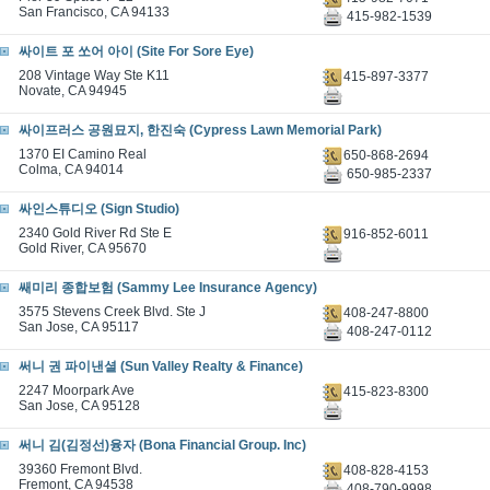
San Francisco, CA 94133
415-982-1539
싸이트 포 쏘어 아이 (Site For Sore Eye)
208 Vintage Way Ste K11
415-897-3377
Novate, CA 94945
싸이프러스 공원묘지, 한진숙 (Cypress Lawn Memorial Park)
1370 EI Camino Real
650-868-2694
Colma, CA 94014
650-985-2337
싸인스튜디오 (Sign Studio)
2340 Gold River Rd Ste E
916-852-6011
Gold River, CA 95670
쌔미리 종합보험 (Sammy Lee Insurance Agency)
3575 Stevens Creek Blvd. Ste J
408-247-8800
San Jose, CA 95117
408-247-0112
써니 권 파이낸셜 (Sun Valley Realty & Finance)
2247 Moorpark Ave
415-823-8300
San Jose, CA 95128
써니 김(김정선)융자 (Bona Financial Group. Inc)
39360 Fremont Blvd.
408-828-4153
Fremont, CA 94538
408-790-9998