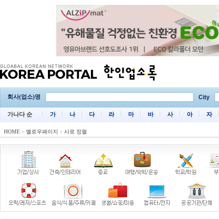
회사(업소)명
City
가나다 순
가
나
다
라
마
바
사
아
자
HOME
>
옐로우페이지
>
사로 정렬