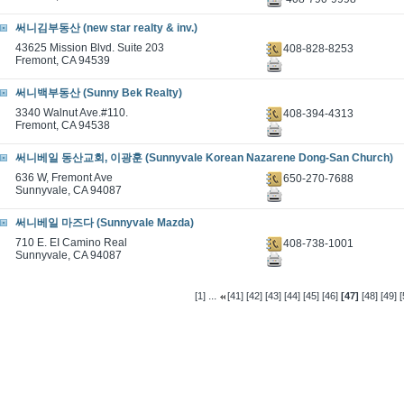
써니김부동산 (new star realty & inv.)
43625 Mission Blvd. Suite 203
408-828-8253
Fremont, CA 94539
써니백부동산 (Sunny Bek Realty)
3340 Walnut Ave.#110.
408-394-4313
Fremont, CA 94538
써니베일 동산교회, 이광훈 (Sunnyvale Korean Nazarene Dong-San Church)
636 W, Fremont Ave
650-270-7688
Sunnyvale, CA 94087
써니베일 마즈다 (Sunnyvale Mazda)
710 E. EI Camino Real
408-738-1001
Sunnyvale, CA 94087
...
[1]
[41]
[42]
[43]
[44]
[45]
[46]
[47]
[48]
[49]
[