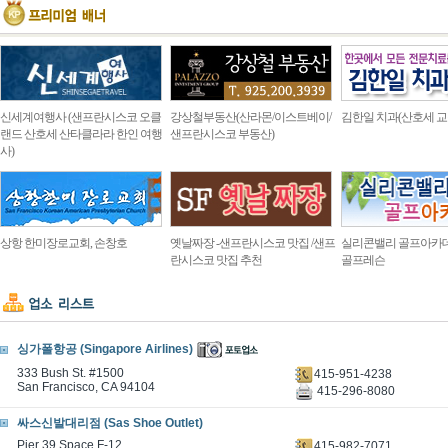
신세계여행사 (샌프란시스코 오클
강상철부동산(산라몬/이스트베이/
김한일 치과(산호세 교
랜드 산호세 산타클라라 한인 여행
샌프란시스코 부동산)
사)
상항 한미장로교회, 손창호
옛날짜장 -샌프란시스코 맛집 /샌프
실리콘밸리 골프아카
란시스코 맛집 추천
골프레슨
싱가폴항공 (Singapore Airlines)
333 Bush St. #1500
415-951-4238
San Francisco, CA 94104
415-296-8080
싸스신발대리점 (Sas Shoe Outlet)
Pier 39 Space F-12
415-982-7071