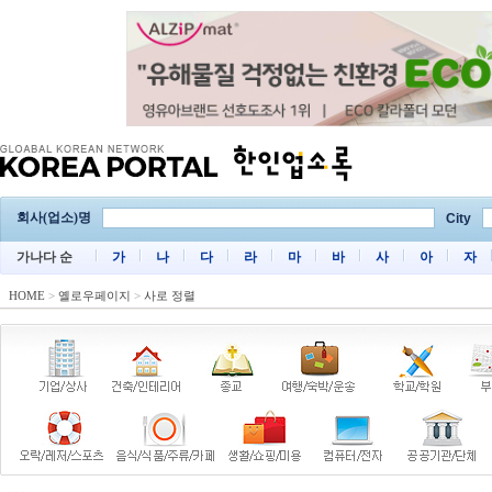
회사(업소)명
City
가나다 순
가
나
다
라
마
바
사
아
자
HOME
>
옐로우페이지
>
사로 정렬