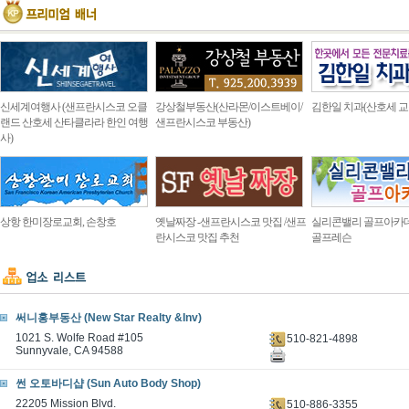
신세계여행사 (샌프란시스코 오클
강상철부동산(산라몬/이스트베이/
김한일 치과(산호세 교
랜드 산호세 산타클라라 한인 여행
샌프란시스코 부동산)
사)
상항 한미장로교회, 손창호
옛날짜장 -샌프란시스코 맛집 /샌프
실리콘밸리 골프아카
란시스코 맛집 추천
골프레슨
써니홍부동산 (New Star Realty &Inv)
1021 S. Wolfe Road #105
510-821-4898
Sunnyvale, CA 94588
썬 오토바디샵 (Sun Auto Body Shop)
22205 Mission Blvd.
510-886-3355