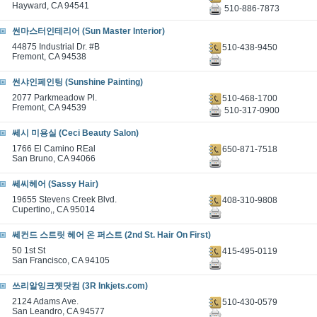
Hayward, CA 94541
510-886-7873
썬마스터인테리어 (Sun Master Interior)
44875 Industrial Dr. #B
510-438-9450
Fremont, CA 94538
썬샤인페인팅 (Sunshine Painting)
2077 Parkmeadow Pl.
510-468-1700
Fremont, CA 94539
510-317-0900
쎄시 미용실 (Ceci Beauty Salon)
1766 El Camino REal
650-871-7518
San Bruno, CA 94066
쎄씨헤어 (Sassy Hair)
19655 Stevens Creek Blvd.
408-310-9808
Cupertino,, CA 95014
쎄컨드 스트릿 헤어 온 퍼스트 (2nd St. Hair On First)
50 1st St
415-495-0119
San Francisco, CA 94105
쓰리알잉크젯닷컴 (3R Inkjets.com)
2124 Adams Ave.
510-430-0579
San Leandro, CA 94577