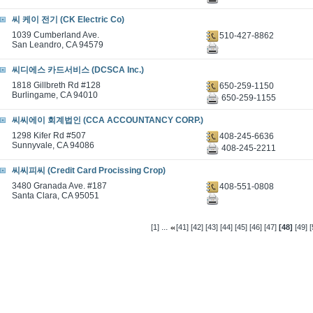
씨 케이 전기 (CK Electric Co)
1039 Cumberland Ave.
510-427-8862
San Leandro, CA 94579
씨디에스 카드서비스 (DCSCA Inc.)
1818 Gillbreth Rd #128
650-259-1150
Burlingame, CA 94010
650-259-1155
씨씨에이 회계법인 (CCA ACCOUNTANCY CORP.)
1298 Kifer Rd #507
408-245-6636
Sunnyvale, CA 94086
408-245-2211
씨씨피씨 (Credit Card Procissing Crop)
3480 Granada Ave. #187
408-551-0808
Santa Clara, CA 95051
...
[1]
[41]
[42]
[43]
[44]
[45]
[46]
[47]
[48]
[49]
[