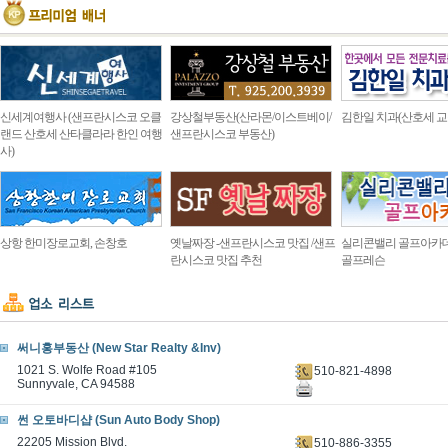
신세계여행사 (샌프란시스코 오클
강상철부동산(산라몬/이스트베이/
김한일 치과(산호세 교
랜드 산호세 산타클라라 한인 여행
샌프란시스코 부동산)
사)
상항 한미장로교회, 손창호
옛날짜장 -샌프란시스코 맛집 /샌프
실리콘밸리 골프아카
란시스코 맛집 추천
골프레슨
써니홍부동산 (New Star Realty &Inv)
1021 S. Wolfe Road #105
510-821-4898
Sunnyvale, CA 94588
썬 오토바디샵 (Sun Auto Body Shop)
22205 Mission Blvd.
510-886-3355