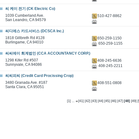
씨 케이 전기 (CK Electric Co)
1039 Cumberland Ave.
510-427-8862
San Leandro, CA 94579
씨디에스 카드서비스 (DCSCA Inc.)
1818 Gillbreth Rd #128
650-259-1150
Burlingame, CA 94010
650-259-1155
씨씨에이 회계법인 (CCA ACCOUNTANCY CORP.)
1298 Kifer Rd #507
408-245-6636
Sunnyvale, CA 94086
408-245-2211
씨씨피씨 (Credit Card Procissing Crop)
3480 Granada Ave. #187
408-551-0808
Santa Clara, CA 95051
...
[1]
[41]
[42]
[43]
[44]
[45]
[46]
[47]
[48]
[49]
[