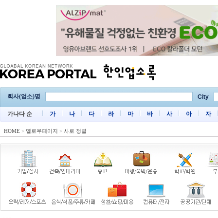
회사(업소)명
City
가나다 순
가
나
다
라
마
바
사
아
자
HOME
>
옐로우페이지
>
사로 정렬