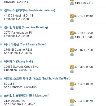
Hayward, CA 94541
510-886-7873
썬마스터인테리어 (Sun Master Interior)
44875 Industrial Dr. #B
510-438-9450
Fremont, CA 94538
썬샤인페인팅 (Sunshine Painting)
2077 Parkmeadow Pl.
510-468-1700
Fremont, CA 94539
510-317-0900
쎄시 미용실 (Ceci Beauty Salon)
1766 El Camino REal
650-871-7518
San Bruno, CA 94066
쎄씨헤어 (Sassy Hair)
19655 Stevens Creek Blvd.
408-310-9808
Cupertino,, CA 95014
쎄컨드 스트릿 헤어 온 퍼스트 (2nd St. Hair On First)
50 1st St
415-495-0119
San Francisco, CA 94105
쓰리알잉크젯닷컴 (3R Inkjets.com)
2124 Adams Ave.
510-430-0579
San Leandro, CA 94577