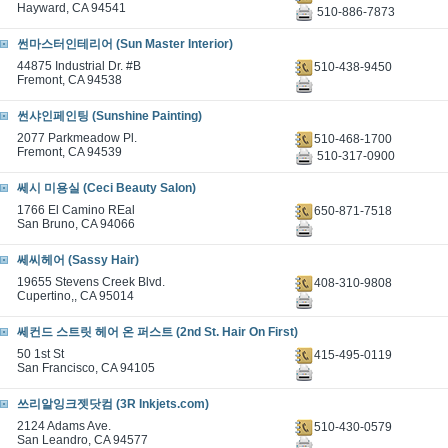
Hayward, CA 94541
510-886-7873
썬마스터인테리어 (Sun Master Interior)
44875 Industrial Dr. #B
510-438-9450
Fremont, CA 94538
썬샤인페인팅 (Sunshine Painting)
2077 Parkmeadow Pl.
510-468-1700
Fremont, CA 94539
510-317-0900
쎄시 미용실 (Ceci Beauty Salon)
1766 El Camino REal
650-871-7518
San Bruno, CA 94066
쎄씨헤어 (Sassy Hair)
19655 Stevens Creek Blvd.
408-310-9808
Cupertino,, CA 95014
쎄컨드 스트릿 헤어 온 퍼스트 (2nd St. Hair On First)
50 1st St
415-495-0119
San Francisco, CA 94105
쓰리알잉크젯닷컴 (3R Inkjets.com)
2124 Adams Ave.
510-430-0579
San Leandro, CA 94577