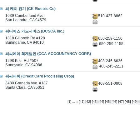
씨 케이 전기 (CK Electric Co)
1039 Cumberland Ave.
510-427-8862
San Leandro, CA 94579
씨디에스 카드서비스 (DCSCA Inc.)
1818 Gillbreth Rd #128
650-259-1150
Burlingame, CA 94010
650-259-1155
씨씨에이 회계법인 (CCA ACCOUNTANCY CORP.)
1298 Kifer Rd #507
408-245-6636
Sunnyvale, CA 94086
408-245-2211
씨씨피씨 (Credit Card Procissing Crop)
3480 Granada Ave. #187
408-551-0808
Santa Clara, CA 95051
...
[1]
[41]
[42]
[43]
[44]
[45]
[46]
[47]
[48]
[49]
[