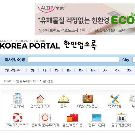
회사(업소)명
City
가나다 순
가
나
다
라
마
바
사
아
자
HOME
>
옐로우페이지
>
사로 정렬