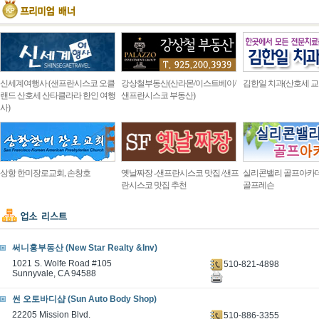
신세계여행사 (샌프란시스코 오클
강상철부동산(산라몬/이스트베이/
김한일 치과(산호세 교
랜드 산호세 산타클라라 한인 여행
샌프란시스코 부동산)
사)
상항 한미장로교회, 손창호
옛날짜장 -샌프란시스코 맛집 /샌프
실리콘밸리 골프아카
란시스코 맛집 추천
골프레슨
써니홍부동산 (New Star Realty &Inv)
1021 S. Wolfe Road #105
510-821-4898
Sunnyvale, CA 94588
썬 오토바디샵 (Sun Auto Body Shop)
22205 Mission Blvd.
510-886-3355