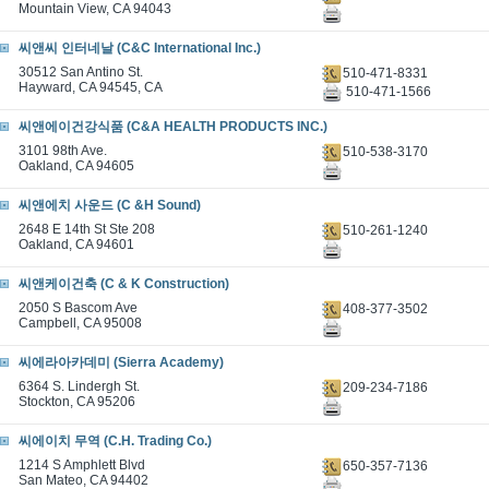
Mountain View, CA 94043
씨앤씨 인터네날 (C&C International Inc.)
30512 San Antino St.
510-471-8331
Hayward, CA 94545, CA
510-471-1566
씨앤에이건강식품 (C&A HEALTH PRODUCTS INC.)
3101 98th Ave.
510-538-3170
Oakland, CA 94605
씨앤에치 사운드 (C &H Sound)
2648 E 14th St Ste 208
510-261-1240
Oakland, CA 94601
씨앤케이건축 (C & K Construction)
2050 S Bascom Ave
408-377-3502
Campbell, CA 95008
씨에라아카데미 (Sierra Academy)
6364 S. Lindergh St.
209-234-7186
Stockton, CA 95206
씨에이치 무역 (C.H. Trading Co.)
1214 S Amphlett Blvd
650-357-7136
San Mateo, CA 94402