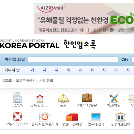
회사(업소)명
City
가나다 순
가
나
다
라
마
바
사
아
자
HOME
>
옐로우페이지
>
사로 정렬