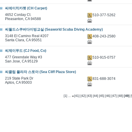
씨에이치카펫 (CH Carpet)
4652 Corday Ct.
510-377-5262
Pleasanton, CA 94588
씨월드스쿠버다이빙교실 (Seaworld Scuba Diving Academy)
3148 EI Camino Real #207
408-243-2580
Santa Clara, CA 95051
씨제이푸드 (CJ Food, Co)
477 Greendale Way #3
510-915-0757
San Jose, CA 95129
씨클립 플라자 스토아 (Sea Cliff Plaza Store)
219 State Park Dr
831-688-3074
Aptos, CA 95003
...
[1]
[41]
[42]
[43]
[44]
[45]
[46]
[47]
[48]
[49]
[