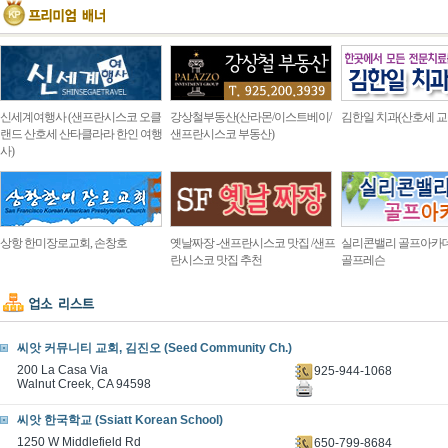
신세계여행사 (샌프란시스코 오클
강상철부동산(산라몬/이스트베이/
김한일 치과(산호세 교
랜드 산호세 산타클라라 한인 여행
샌프란시스코 부동산)
사)
상항 한미장로교회, 손창호
옛날짜장 -샌프란시스코 맛집 /샌프
실리콘밸리 골프아카
란시스코 맛집 추천
골프레슨
씨앗 커뮤니티 교회, 김진오 (Seed Community Ch.)
200 La Casa Via
925-944-1068
Walnut Creek, CA 94598
씨앗 한국학교 (Ssiatt Korean School)
1250 W Middlefield Rd
650-799-8684