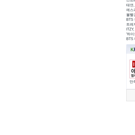
스트레
태연,
에스파
볼빨간
BTS 
트레저
ITZ
'하이
BTS
만