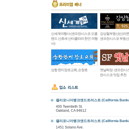
신세계여행사 (샌프란시스코 오클
강상철부동산(산라몬
랜드 산호세 산타클라라 한인 여행
샌프란시스코 부동산
사)
상항 한미장로교회, 손창호
옛날짜장 -샌프란시스
란시스코 맛집 추천
캘리포니아뱅크앤드트러스트 (California Bank&T
400 Twentieth St.
Oakland, CA 94612
캘리포니아뱅크앤드트러스트 (California Bank&T
1451 Solano Ave.