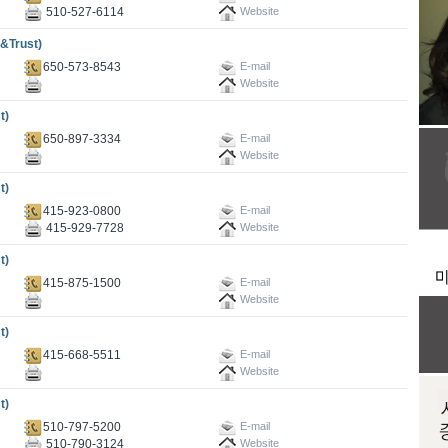
510-527-6114
Website
Trust)
650-573-8543
E-mail
Website
t)
650-897-3334
E-mail
Website
t)
415-923-0800
E-mail
415-929-7728
Website
t)
415-875-1500
E-mail
Website
t)
415-668-5511
E-mail
Website
t)
510-797-5200
E-mail
510-790-3124
Website