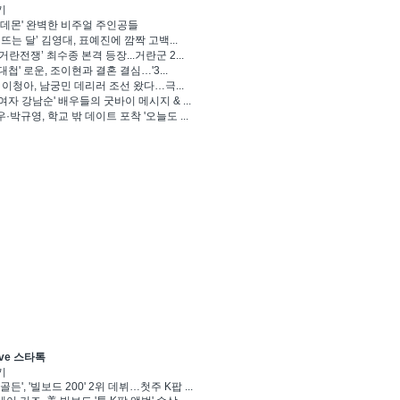
기
 데몬' 완벽한 비주얼 주인공들
 뜨는 달’ 김영대, 표예진에 깜짝 고백...
거란전쟁’ 최수종 본격 등장...거란군 2...
대첩' 로운, 조이현과 결혼 결심…'3...
' 이청아, 남궁민 데리러 조선 왔다…극...
여자 강남순' 배우들의 굿바이 메시지 & ...
·박규영, 학교 밖 데이트 포착 '오늘도 ...
ve 스타톡
기
골든', '빌보드 200' 2위 데뷔…첫주 K팝 ...