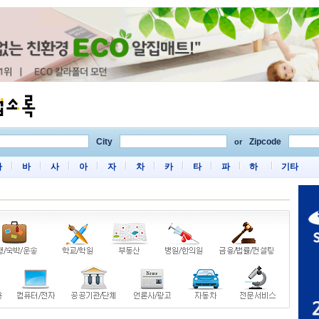
City
Zipcode
or
마
바
사
아
자
차
카
타
파
하
기타