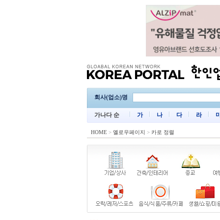
회사(업소)명
가나다 순
가
나
다
라
HOME
>
옐로우페이지
>
카로 정렬