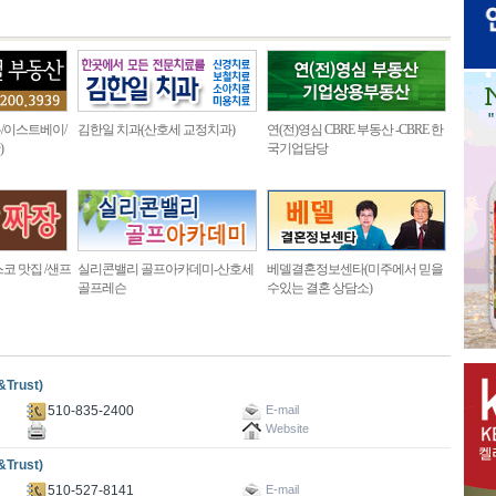
/이스트베이/
김한일 치과(산호세 교정치과)
연(전)영심 CBRE 부동산 -CBRE 한
)
국기업담당
코 맛집 /샌프
실리콘밸리 골프아카데미-산호세
베델결혼정보센타(미주에서 믿을
골프레슨
수있는 결혼 상담소)
rust)
510-835-2400
E-mail
Website
rust)
510-527-8141
E-mail