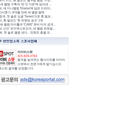
이 키즈, 美 빌보드 '톱 K팝 앨범' 수상...
 새 앨범 수록곡 '번 잇 다운'에 담아낸 ...
, 새 미니앨범 'Drama'에 담은 드라마...
사춘기, 8개월 만에 새 앨범 발매
정국, 첫 솔로 싱글 'Seven'으로 美 빌보...
, 美 빌보드 '핫 트렌딩 송즈' 1위
Y, 새 앨범 타이틀곡 'CAKE' 뮤비 티저 공개...
브 신인' 보이넥스트도어, 새 앨범 트레일...
 뷔, 첫 솔로 앨범 낸다…민희진 총괄 프...
아이비스팟
415-828-4764
품격을 높여주는 웹사이트를 아이비
스팟에서 전문가에게 맡기십시오.
족스런 결과를 보장합니다.