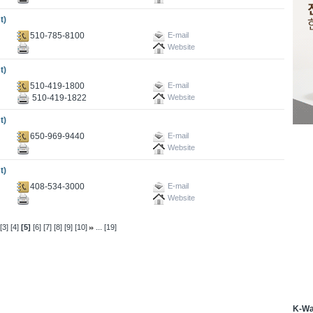
t)
510-785-8100
E-mail
Website
t)
510-419-1800
E-mail
510-419-1822
Website
t)
650-969-9440
E-mail
Website
t)
408-534-3000
E-mail
Website
...
[3]
[4]
[5]
[6]
[7]
[8]
[9]
[10]
[19]
K-W