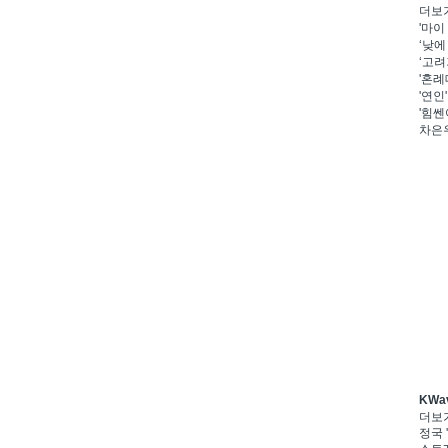
더보
'마이
‘낮에
‘고려
'혼례
'연인
'힘쎈
차은우
KWa
더보
정국 '