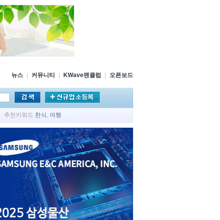
뉴스
|
커뮤니티
|
KWave팬클럽
|
오픈보드
추천키워드
한식
,
여행