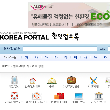
회사(업소)명
City
가나다 순
가
나
다
라
마
바
사
아
자
HOME
>
옐로우페이지
>
라로 정렬