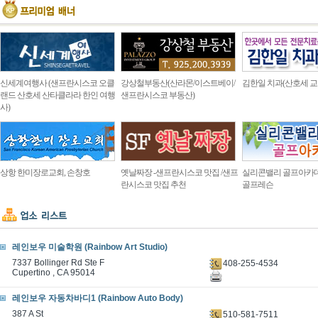
신세계여행사 (샌프란시스코 오클
강상철부동산(산라몬/이스트베이/
김한일 치과(산호세 교
랜드 산호세 산타클라라 한인 여행
샌프란시스코 부동산)
사)
상항 한미장로교회, 손창호
옛날짜장 -샌프란시스코 맛집 /샌프
실리콘밸리 골프아카
란시스코 맛집 추천
골프레슨
레인보우 미술학원 (Rainbow Art Studio)
7337 Bollinger Rd Ste F
408-255-4534
Cupertino , CA 95014
레인보우 자동차바디1 (Rainbow Auto Body)
387 A St
510-581-7511