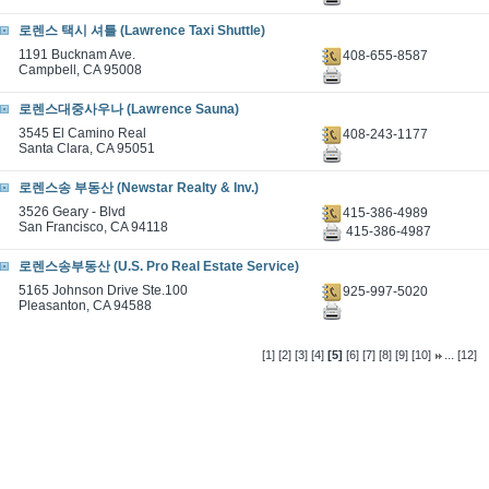
로렌스 택시 셔틀 (Lawrence Taxi Shuttle)
1191 Bucknam Ave.
408-655-8587
Campbell, CA 95008
로렌스대중사우나 (Lawrence Sauna)
3545 El Camino Real
408-243-1177
Santa Clara, CA 95051
로렌스송 부동산 (Newstar Realty & Inv.)
3526 Geary - Blvd
415-386-4989
San Francisco, CA 94118
415-386-4987
로렌스송부동산 (U.S. Pro Real Estate Service)
5165 Johnson Drive Ste.100
925-997-5020
Pleasanton, CA 94588
...
[1]
[2]
[3]
[4]
[5]
[6]
[7]
[8]
[9]
[10]
[12]