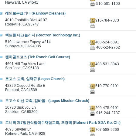
Hayward, CA 94541
510-581-1100
레인보우크리너 (Rainbow Cleaners)
4010 Foothills Blvd. #107
916-784-7373
Roseville, CA 95747
렉트론 테크놀러지 (Rectron Technology Inc.)
510 Lawrence Expwy, #214
408-524-5391
Sunnyvale, CA 94085
408-524-2762
렌치골프코스 (Teh Ranch Golf Course)
4601 Hill Top View Lane
408-531-3043
San Jose, CA 95138
로고스 교회, 임택규 (Logos Church)
42329 Osgood Rd Ste E
510-770-9191
Fremont, CA 94539
로고스 미션 교회, 김바울 - (Logos Mission Chruch)
10730 Siskiyou Ln
209-475-0191
Stockton, CA 95209
916-244-2737
로너팍 제7일안식일예수재림교회, 조경택 (Rohnert Park SDA Ko. Ch.)
4693 Snyder Ln
707-588-9260
Rohnert Park, CA 94928