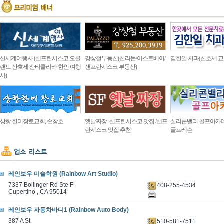
신세계여행사 (샌프란시스코 오클
강상철부동산(산라몬/이스트베이/
김한일 치과(산호세 교
랜드 산호세 산타클라라 한인 여행
샌프란시스코 부동산)
사)
상항 한미장로교회, 손창호
옛날짜장 -샌프란시스코 맛집 /샌프
실리콘밸리 골프아카
란시스코 맛집 추천
골프레슨
레인보우 미술학원 (Rainbow Art Studio)
7337 Bollinger Rd Ste F
408-255-4534
Cupertino , CA 95014
레인보우 자동차바디1 (Rainbow Auto Body)
387 A St
510-581-7511