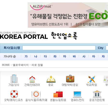
회사(업소)명
City
가나다 순
가
나
다
라
마
바
사
아
자
HOME
>
옐로우페이지
>
라로 정렬