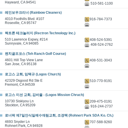
Hayward, CA 94541
510-581-1100
레인보우크리너 (Rainbow Cleaners)
4010 Foothills Blvd. #107
916-784-7373
Roseville, CA 95747
렉트론 테크놀러지 (Rectron Technology Inc.)
510 Lawrence Expwy, #214
408-524-5391
Sunnyvale, CA 94085
408-524-2762
렌치골프코스 (Teh Ranch Golf Course)
4601 Hill Top View Lane
408-531-3043
San Jose, CA 95138
로고스 교회, 임택규 (Logos Church)
42329 Osgood Rd Ste E
510-770-9191
Fremont, CA 94539
로고스 미션 교회, 김바울 - (Logos Mission Chruch)
10730 Siskiyou Ln
209-475-0191
Stockton, CA 95209
916-244-2737
로너팍 제7일안식일예수재림교회, 조경택 (Rohnert Park SDA Ko. Ch.)
4693 Snyder Ln
707-588-9260
Rohnert Park, CA 94928