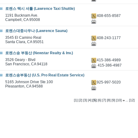
로렌스 택시 셔틀 (Lawrence Taxi Shuttle)
1191 Bucknam Ave.
408-655-8587
Campbell, CA 95008
로렌스대중사우나 (Lawrence Sauna)
3545 El Camino Real
408-243-1177
Santa Clara, CA 95051
로렌스송 부동산 (Newstar Realty & Inv.)
3526 Geary - Blvd
415-386-4989
San Francisco, CA 94118
415-386-4987
로렌스송부동산 (U.S. Pro Real Estate Service)
5165 Johnson Drive Ste.100
925-997-5020
Pleasanton, CA 94588
...
[1]
[2]
[3]
[4]
[5]
[6]
[7]
[8]
[9]
[10]
[12]