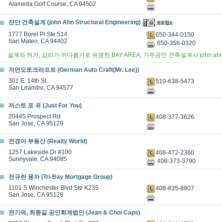
Alameda Golf Course, CA 94502
쟌안 건축설계 (john Ahn Structural Engineering)
1777 Borel Pl Ste 514
650-344-0150
San Mateo, CA 94402
650-356-0320
설계와 허가, 감리가 까다롭기로 유명한 BAY AREA, 가주공인 건축설계사 john a
저먼오토크라프트 (German Auto Craft(Mr. Lee))
301 E. 14th St.
510-638-5473
San Leandro, CA 94577
저스트 포 유 (Just For You)
20445 Prospect Rd
408-377-3626
San Jose, CA 95129
전경아 부동산 (Realty World)
1257 Lakeside Dr #100
408-472-2360
Sunnyvale, CA 94085
408-373-3790
전규란 융자 (Tri-Bay Mortgage Group)
1101 S Winchester Blvd Ste K235
408-835-8807
San Jose, CA 95128
전기덕, 최종길 공인회계법인 (Jean & Choi Caps)