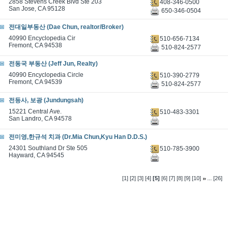
2858 Stevens Creek Blvd Ste 203
408-346-0500
San Jose, CA 95128
650-346-0504
전대일부동산 (Dae Chun, realtor/Broker)
40990 Encyclopedia Cir
510-656-7134
Fremont, CA 94538
510-824-2577
전동국 부동산 (Jeff Jun, Realty)
40990 Encyclopedia Circle
510-390-2779
Fremont, CA 94539
510-824-2577
전등사, 보광 (Jundungsah)
15221 Central Ave.
510-483-3301
San Landro, CA 94578
전미영,한규석 치과 (Dr.Mia Chun,Kyu Han D.D.S.)
24301 Southland Dr Ste 505
510-785-3900
Hayward, CA 94545
...
[1]
[2]
[3]
[4]
[5]
[6]
[7]
[8]
[9]
[10]
[26]