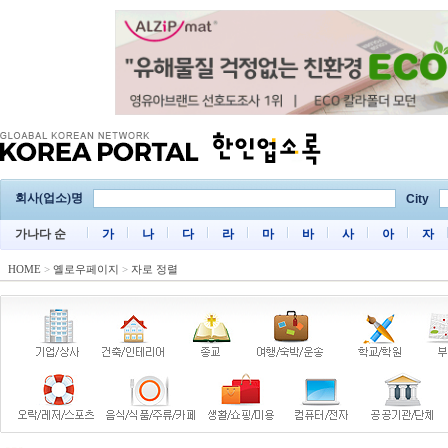
회사(업소)명
City
가나다 순
가
나
다
라
마
바
사
아
자
HOME
>
옐로우페이지
>
자로 정렬