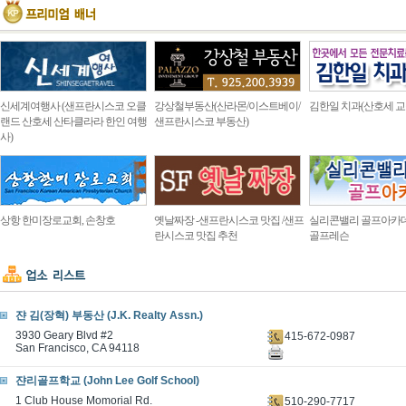
신세계여행사 (샌프란시스코 오클
강상철부동산(산라몬/이스트베이/
김한일 치과(산호세 교
랜드 산호세 산타클라라 한인 여행
샌프란시스코 부동산)
사)
상항 한미장로교회, 손창호
옛날짜장 -샌프란시스코 맛집 /샌프
실리콘밸리 골프아카
란시스코 맛집 추천
골프레슨
쟌 김(장혁) 부동산 (J.K. Realty Assn.)
3930 Geary Blvd #2
415-672-0987
San Francisco, CA 94118
쟌리골프학교 (John Lee Golf School)
1 Club House Momorial Rd.
510-290-7717