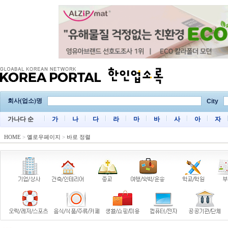
회사(업소)명
City
가나다 순
가
나
다
라
마
바
사
아
자
HOME
>
옐로우페이지
>
바로 정렬