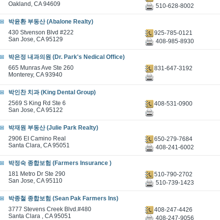
Oakland, CA 94609
510-628-8002
박윤환 부동산 (Abalone Realty)
430 Stvenson Blvd #222
925-785-0121
San Jose, CA 95129
408-985-8930
박은정 내과의원 (Dr. Park's Nedical Office)
665 Munras Ave Ste 260
831-647-3192
Monterey, CA 93940
박인찬 치과 (King Dental Group)
2569 S King Rd Ste 6
408-531-0900
San Jose, CA 95122
박재원 부동산 (Julie Park Realty)
2906 EI Camino Real
650-279-7684
Santa Clara, CA 95051
408-241-6002
박정숙 종합보험 (Farmers Insurance )
181 Metro Dr Ste 290
510-790-2702
San Jose, CA 95110
510-739-1423
박종철 종합보험 (Sean Pak Farmers Ins)
3777 Stevens Creek Blvd.#480
408-247-4426
Santa Clara , CA 95051
408-247-9056