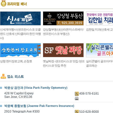
신세계여행사 (샌프란시스코 오클
강상철부동산(산라몬/이스트베이/
김한일 치과(산호세 교
랜드 산호세 산타클라라 한인 여행
샌프란시스코 부동산)
사)
상항 한미장로교회, 손창호
옛날짜장 -샌프란시스코 맛집 /샌프
실리콘밸리 골프아카
란시스코 맛집 추천
골프레슨
박윤상 검안과 (Vista Park Family Optometry)
428 W Capitol Expwy
408-578-6181
San Jose, CA 95136
박윤혜 종합보험 (Joanne Pak Farmers Insurance)
2910 Telegraph Ave #300
510-628-8000