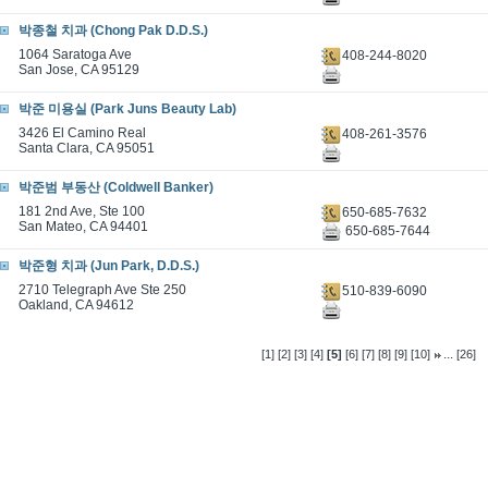
박종철 치과 (Chong Pak D.D.S.)
1064 Saratoga Ave
408-244-8020
San Jose, CA 95129
박준 미용실 (Park Juns Beauty Lab)
3426 El Camino Real
408-261-3576
Santa Clara, CA 95051
박준범 부동산 (Coldwell Banker)
181 2nd Ave, Ste 100
650-685-7632
San Mateo, CA 94401
650-685-7644
박준형 치과 (Jun Park, D.D.S.)
2710 Telegraph Ave Ste 250
510-839-6090
Oakland, CA 94612
...
[1]
[2]
[3]
[4]
[5]
[6]
[7]
[8]
[9]
[10]
[26]