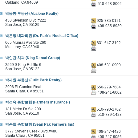
Oakland, CA 94609
510-628-8002
박윤환 부동산 (Abalone Realty)
430 Stvenson Blvd #222
925-785-0121
San Jose, CA 95129
408-985-8930
박은정 내과의원 (Dr. Park's Nedical Office)
665 Munras Ave Ste 260
831-647-3192
Monterey, CA 93940
박인찬 치과 (King Dental Group)
2569 S King Rd Ste 6
408-531-0900
San Jose, CA 95122
박재원 부동산 (Julie Park Realty)
2906 EI Camino Real
650-279-7684
Santa Clara, CA 95051
408-241-6002
박정숙 종합보험 (Farmers Insurance )
181 Metro Dr Ste 290
510-790-2702
San Jose, CA 95110
510-739-1423
박종철 종합보험 (Sean Pak Farmers Ins)
3777 Stevens Creek Blvd.#480
408-247-4426
Santa Clara , CA 95051
408-247-9056