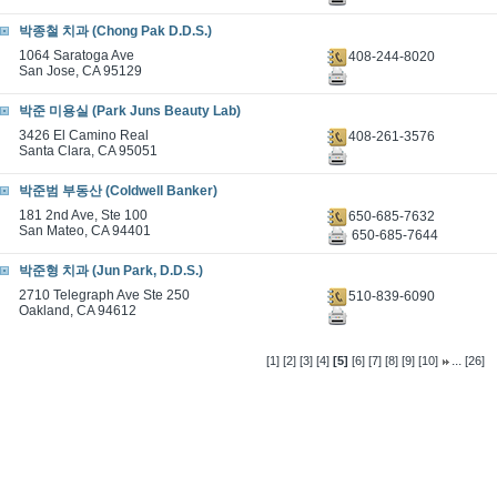
박종철 치과 (Chong Pak D.D.S.)
1064 Saratoga Ave
408-244-8020
San Jose, CA 95129
박준 미용실 (Park Juns Beauty Lab)
3426 El Camino Real
408-261-3576
Santa Clara, CA 95051
박준범 부동산 (Coldwell Banker)
181 2nd Ave, Ste 100
650-685-7632
San Mateo, CA 94401
650-685-7644
박준형 치과 (Jun Park, D.D.S.)
2710 Telegraph Ave Ste 250
510-839-6090
Oakland, CA 94612
...
[1]
[2]
[3]
[4]
[5]
[6]
[7]
[8]
[9]
[10]
[26]