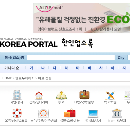
회사(업소)명
City
가나다 순
가
나
다
라
마
바
사
아
자
HOME
>
옐로우페이지
>
바로 정렬