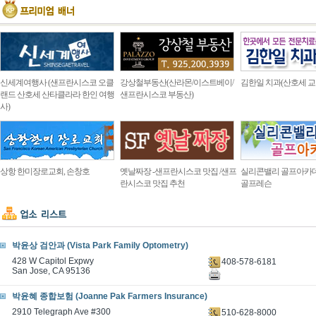
신세계여행사 (샌프란시스코 오클
강상철부동산(산라몬/이스트베이/
김한일 치과(산호세 교
랜드 산호세 산타클라라 한인 여행
샌프란시스코 부동산)
사)
상항 한미장로교회, 손창호
옛날짜장 -샌프란시스코 맛집 /샌프
실리콘밸리 골프아카
란시스코 맛집 추천
골프레슨
박윤상 검안과 (Vista Park Family Optometry)
428 W Capitol Expwy
408-578-6181
San Jose, CA 95136
박윤혜 종합보험 (Joanne Pak Farmers Insurance)
2910 Telegraph Ave #300
510-628-8000