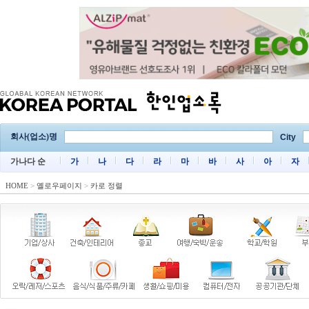
회사(업소)명
City
가나다 순
가
나
다
라
마
바
사
아
자
HOME
>
옐로우페이지
>
카로 정렬