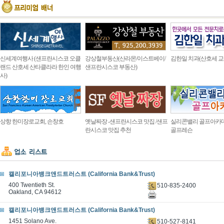
신세계여행사 (샌프란시스코 오클
강상철부동산(산라몬/이스트베이/
김한일 치과(산호세 교
랜드 산호세 산타클라라 한인 여행
샌프란시스코 부동산)
사)
상항 한미장로교회, 손창호
옛날짜장 -샌프란시스코 맛집 /샌프
실리콘밸리 골프아카
란시스코 맛집 추천
골프레슨
캘리포니아뱅크앤드트러스트 (California Bank&Trust)
400 Twentieth St.
510-835-2400
Oakland, CA 94612
캘리포니아뱅크앤드트러스트 (California Bank&Trust)
1451 Solano Ave.
510-527-8141