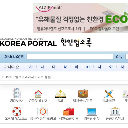
회사(업소)명
City
가나다 순
가
나
다
라
마
바
사
아
자
HOME
>
옐로우페이지
>
타로 정렬