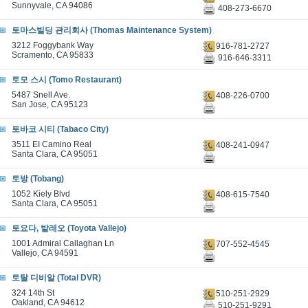
Sunnyvale, CA 94086
408-273-6670
토마스빌딩 관리회사 (Thomas Maintenance System)
3212 Foggybank Way
916-781-2727
Scramento, CA 95833
916-646-3311
토모 스시 (Tomo Restaurant)
5487 Snell Ave.
408-226-0700
San Jose, CA 95123
토바코 시티 (Tabaco City)
3511 EI Camino Real
408-241-0947
Santa Clara, CA 95051
토방 (Tobang)
1052 Kiely Blvd
408-615-7540
Santa Clara, CA 95051
토요다, 발레오 (Toyota Vallejo)
1001 Admiral Callaghan Ln
707-552-4545
Vallejo, CA 94591
토탈 디비알 (Total DVR)
324 14th St
510-251-2929
Oakland, CA 94612
510-251-9291