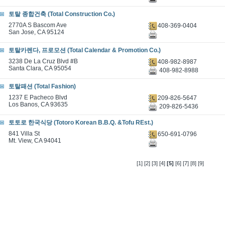
토탈 종합건축 (Total Construction Co.)
2770A S Bascom Ave
408-369-0404
San Jose, CA 95124
토탈카렌다, 프로모션 (Total Calendar & Promotion Co.)
3238 De La Cruz Blvd #B
408-982-8987
Santa Clara, CA 95054
408-982-8988
토탈패션 (Total Fashion)
1237 E Pacheco Blvd
209-826-5647
Los Banos, CA 93635
209-826-5436
토토로 한국식당 (Totoro Korean B.B.Q. &Tofu REst.)
841 Villa St
650-691-0796
Mt. View, CA 94041
[1]
[2]
[3]
[4]
[5]
[6]
[7]
[8]
[9]