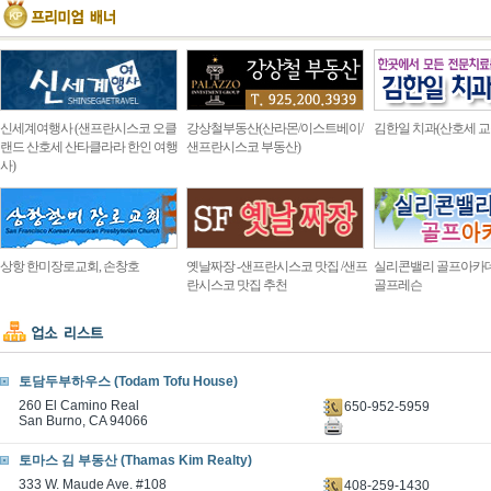
신세계여행사 (샌프란시스코 오클
강상철부동산(산라몬/이스트베이/
김한일 치과(산호세 교
랜드 산호세 산타클라라 한인 여행
샌프란시스코 부동산)
사)
상항 한미장로교회, 손창호
옛날짜장 -샌프란시스코 맛집 /샌프
실리콘밸리 골프아카
란시스코 맛집 추천
골프레슨
토담두부하우스 (Todam Tofu House)
260 El Camino Real
650-952-5959
San Burno, CA 94066
토마스 김 부동산 (Thamas Kim Realty)
333 W. Maude Ave. #108
408-259-1430