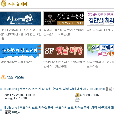
신세계여행사 (샌프란시스코 오클
강상철부동산(산라몬/이스트베이/
김한일 치과(산호세 교
랜드 산호세 산타클라라 한인 여행
샌프란시스코 부동산)
사)
상항 한미장로교회, 손창호
옛날짜장 -샌프란시스코 맛집 /샌프
실리콘밸리 골프아카
란시스코 맛집 추천
골프레슨
Bullsone | 샌프란시스코 차량 탈취 훈증캔, 차량 담배 냄새 제거 (Bullsone)
2051 W Walnut Hill Ln
469-886-8002
Irving, TX 75038
Bullsone | 샌프란시스코 차량살균제, 샌프란시스코 차량소독제, 차량 세균제거 (Bul