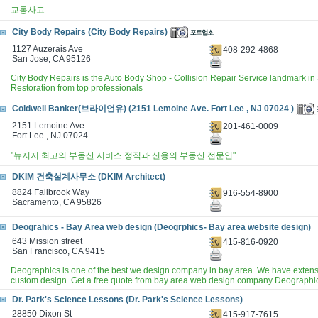
교통사고
City Body Repairs (City Body Repairs)
1127 Auzerais Ave
408-292-4868
San Jose, CA 95126
City Body Repairs is the Auto Body Shop - Collision Repair Service landmark in
Restoration from top professionals
Coldwell Banker(브라이언유) (2151 Lemoine Ave. Fort Lee , NJ 07024 )
2151 Lemoine Ave.
201-461-0009
Fort Lee , NJ 07024
"뉴저지 최고의 부동산 서비스 정직과 신용의 부동산 전문인"
DKIM 건축설계사무소 (DKIM Architect)
8824 Fallbrook Way
916-554-8900
Sacramento, CA 95826
Deograhics - Bay Area web design (Deogrphics- Bay area website design)
643 Mission street
415-816-0920
San Francisco, CA 9415
Deographics is one of the best we design company in bay area. We have extensi
custom design. Get a free quote from bay area web design company Deographi
Dr. Park's Science Lessons (Dr. Park's Science Lessons)
28850 Dixon St
415-917-7615