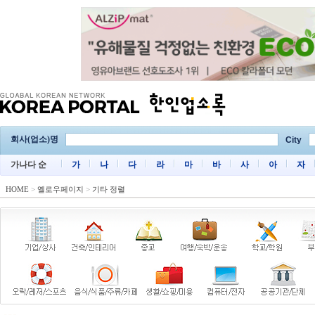
회사(업소)명
City
가나다 순
가
나
다
라
마
바
사
아
자
HOME
>
옐로우페이지
>
기타 정렬