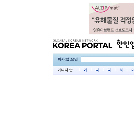
회사(업소)명
가나다 순
가
나
다
라