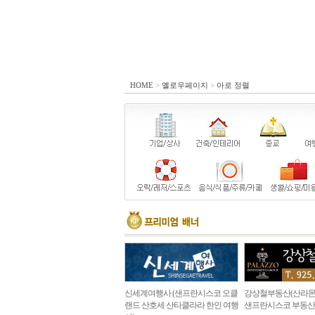
HOME
>
옐로우페이지
>
아로 정렬
신세계여행사 (샌프란시스코 오클
강상철부동산(산라몬
랜드 산호세 산타클라라 한인 여행
샌프란시스코 부동산