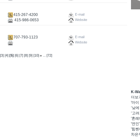
415-267-4200
E-mail
415-986-0653
Website
707-793-1123
E-mail
Website
...
[3]
[4]
[5]
[6]
[7]
[8]
[9]
[10]
[72]
K-W
더보
'마이
‘낮에
‘고려
'혼례
'연인
'힘쎈
차은우