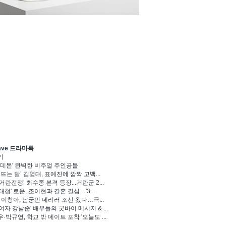
ave 드라마톡
기
 데몬' 완벽한 비주얼 주인공들
 뜨는 달’ 김영대, 표예진에 깜짝 고백...
거란전쟁’ 최수종 본격 등장...거란군 2...
대첩' 로운, 조이현과 결혼 결심…'3...
' 이청아, 남궁민 데리러 조선 왔다…극...
여자 강남순' 배우들의 굿바이 메시지 & ...
·박규영, 학교 밖 데이트 포착 '오늘도 ...