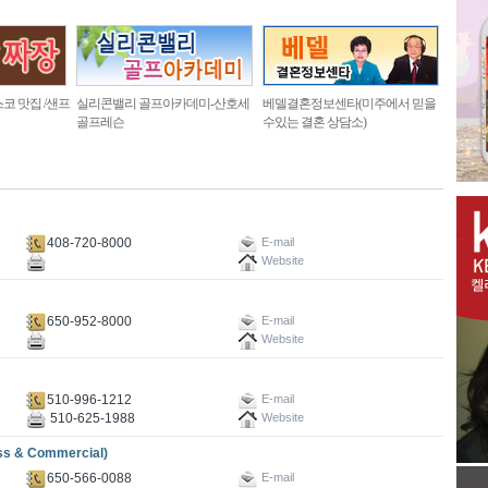
코 맛집 /샌프
실리콘밸리 골프아카데미-산호세
베델결혼정보센타(미주에서 믿을
골프레슨
수있는 결혼 상담소)
408-720-8000
E-mail
Website
650-952-8000
E-mail
Website
510-996-1212
E-mail
510-625-1988
Website
 & Commercial)
650-566-0088
E-mail