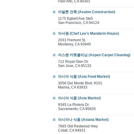
Palo Alto, CA 94301
아발론 건축 (Avalon Construction)
1175 Egbert Ave Ste5
San Francisco, CA 94124
아서원 (Chef Lee's Mandarin House)
2031 Fremont St.
Monterey, CA 93940
아스펜 카펫클리닝 (Aspen Carpet Cleaning)
712 Royal Glen Dr.
San Jose, CA 95133
아시아 식품 (Asia Food Market)
3056 Del Monte Blvd. #101
Marina, CA 93933
아시아 식품 (Asia Market)
9345 La Riviera Dr.
Sacramento, CA 95826
아시아나 식품 (Asiana Market)
7665 Old Redwood Hwy
Cotati, CA 94931