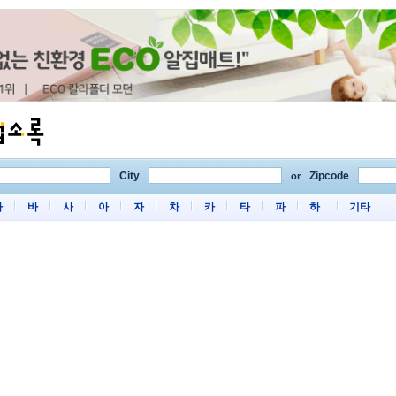
City
Zipcode
or
마
바
사
아
자
차
카
타
파
하
기타