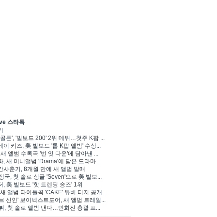
ve 스타톡
기
골든', '빌보드 200' 2위 데뷔…첫주 K팝 ...
이 키즈, 美 빌보드 '톱 K팝 앨범' 수상...
 새 앨범 수록곡 '번 잇 다운'에 담아낸 ...
, 새 미니앨범 'Drama'에 담은 드라마...
사춘기, 8개월 만에 새 앨범 발매
정국, 첫 솔로 싱글 'Seven'으로 美 빌보...
, 美 빌보드 '핫 트렌딩 송즈' 1위
Y, 새 앨범 타이틀곡 'CAKE' 뮤비 티저 공개...
브 신인' 보이넥스트도어, 새 앨범 트레일...
 뷔, 첫 솔로 앨범 낸다…민희진 총괄 프...