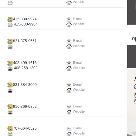
Website
415-330-9974
E-mail
415-330-9984
Website
831-375-9551
E-mail
Website
408-499-1618
E-mail
408-258-1308
Website
831-384-3000
E-mail
Website
916-366-6852
E-mail
Website
707-664-0526
E-mail
Website