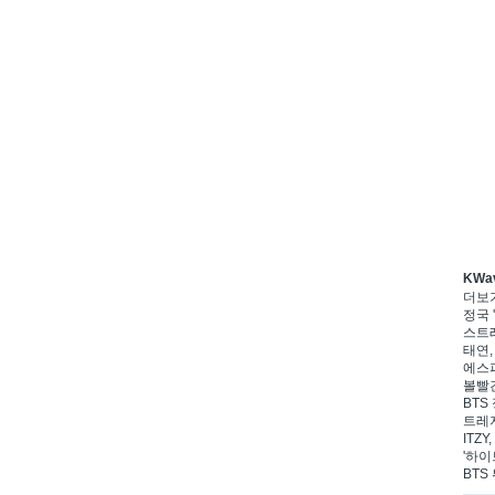
KWa
더보
정국 '
스트레
태연,
에스파
볼빨간
BTS 
트레저
ITZ
'하이
BTS