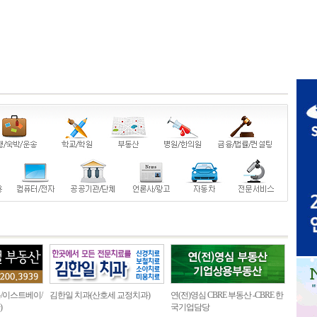
/이스트베이/
김한일 치과(산호세 교정치과)
연(전)영심 CBRE 부동산 -CBRE 한
)
국기업담당