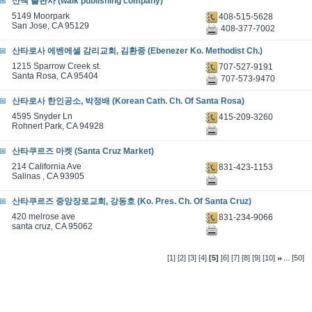
산책 출판사 (walk publishing company)
5149 Moorpark
408-515-5628
San Jose, CA 95129
408-377-7002
산타로사 에벤에셀 감리교회, 김환중 (Ebenezer Ko. Methodist Ch.)
1215 Sparrow Creek st.
707-527-9191
Santa Rosa, CA 95404
707-573-9470
산타로사 한인공소, 박정배 (Korean Cath. Ch. Of Santa Rosa)
4595 Snyder Ln
415-209-3260
Rohnert Park, CA 94928
산타쿠르즈 마켓 (Santa Cruz Market)
214 California Ave
831-423-1153
Salinas , CA 93905
산타쿠르즈 중앙장로교회, 강동호 (Ko. Pres. Ch. Of Santa Cruz)
420 melrose ave
831-234-9066
santa cruz, CA 95062
...
[1]
[2]
[3]
[4]
[5]
[6]
[7]
[8]
[9]
[10]
[50]