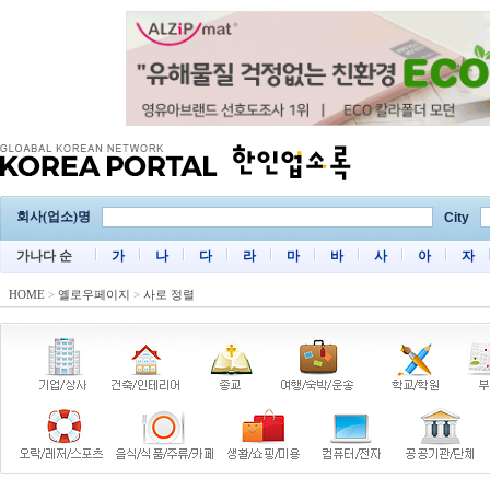
회사(업소)명
City
가나다 순
가
나
다
라
마
바
사
아
자
HOME
>
옐로우페이지
>
사로 정렬