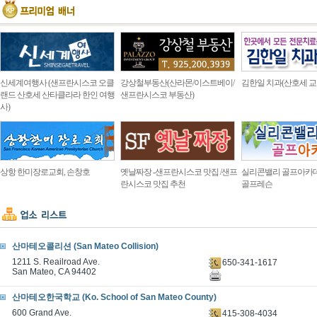
신세계여행사 (샌프란시스코 오클
강상철부동산(산라몬/이스트베이/
김한일 치과(산호세 교
랜드 산호세 산타클라라 한인 여행
샌프란시스코 부동산)
사)
상항 한미장로교회, 손창호
옛날짜장 -샌프란시스코 맛집 /샌프
실리콘밸리 골프아카
란시스코 맛집 추천
골프레슨
산마테오콜리션 (San Mateo Collision)
1211 S. Reailroad Ave.
650-341-1617
San Mateo, CA 94402
산마테오한국학교 (Ko. School of San Mateo County)
600 Grand Ave.
415-308-4034