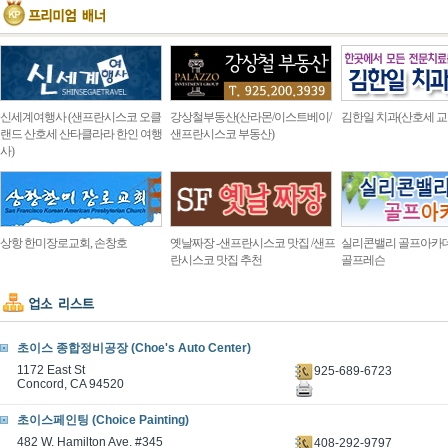
신세계여행사 (샌프란시스코 오클
강상철부동산(산라몬/이스트베이/
김한일 치과(산호세 교
랜드 산호세 산타클라라 한인 여행
샌프란시스코 부동산)
사)
상항 한미장로교회, 손창호
옛날짜장 -샌프란시스코 맛집 /샌프
실리콘밸리 골프아카
란시스코 맛집 추천
골프레슨
초이스 종합정비공장 (Choe's Auto Center)
1172 East St
925-689-6723
Concord, CA 94520
초이스페인팅 (Choice Painting)
482 W. Hamilton Ave. #345
408-292-9797