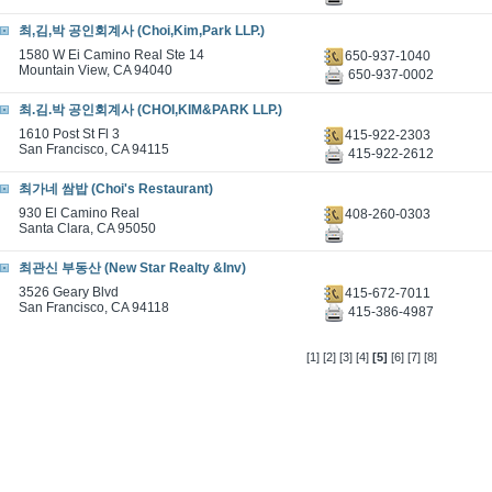
최,김,박 공인회계사 (Choi,Kim,Park LLP.)
1580 W Ei Camino Real Ste 14
650-937-1040
Mountain View, CA 94040
650-937-0002
최.김.박 공인회계사 (CHOI,KIM&PARK LLP.)
1610 Post St Fl 3
415-922-2303
San Francisco, CA 94115
415-922-2612
최가네 쌈밥 (Choi's Restaurant)
930 El Camino Real
408-260-0303
Santa Clara, CA 95050
최관신 부동산 (New Star Realty &Inv)
3526 Geary Blvd
415-672-7011
San Francisco, CA 94118
415-386-4987
[1]
[2]
[3]
[4]
[5]
[6]
[7]
[8]