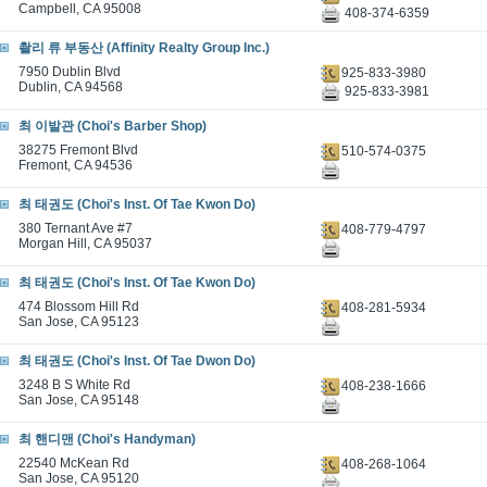
Campbell, CA 95008
408-374-6359
촬리 류 부동산 (Affinity Realty Group Inc.)
7950 Dublin Blvd
925-833-3980
Dublin, CA 94568
925-833-3981
최 이발관 (Choi's Barber Shop)
38275 Fremont Blvd
510-574-0375
Fremont, CA 94536
최 태권도 (Choi's Inst. Of Tae Kwon Do)
380 Ternant Ave #7
408-779-4797
Morgan Hill, CA 95037
최 태권도 (Choi's Inst. Of Tae Kwon Do)
474 Blossom Hill Rd
408-281-5934
San Jose, CA 95123
최 태권도 (Choi's Inst. Of Tae Dwon Do)
3248 B S White Rd
408-238-1666
San Jose, CA 95148
최 핸디맨 (Choi's Handyman)
22540 McKean Rd
408-268-1064
San Jose, CA 95120