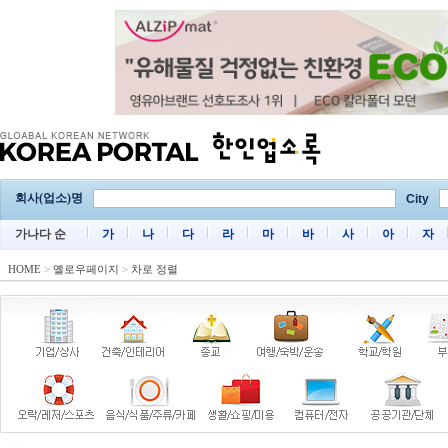
회사(업소)명
City
가나다 순
가
나
다
라
마
바
사
아
자
HOME
>
옐로우페이지
>
차로 정렬