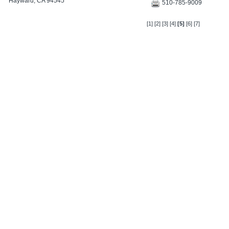
Hayward, CA 94545
510-785-9009
[1]
[2]
[3]
[4]
[5]
[6]
[7]