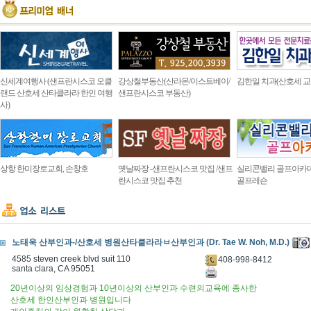
신세계여행사 (샌프란시스코 오클
강상철부동산(산라몬/이스트베이/
김한일 치과(산호세 교
랜드 산호세 산타클라라 한인 여행
샌프란시스코 부동산)
사)
상항 한미장로교회, 손창호
옛날짜장 -샌프란시스코 맛집 /샌프
실리콘밸리 골프아카
란시스코 맛집 추천
골프레슨
노태욱 산부인과-/산호세 병원산타클라라ㅂ산부인과 (Dr. Tae W. Noh, M.D.)
4585 steven creek blvd suit 110
408-998-8412
santa clara, CA 95051
20년이상의 임상경험과 10년이상의 산부인과 수련의교육에 종사한
산호세 한인산부인과 병원입니다