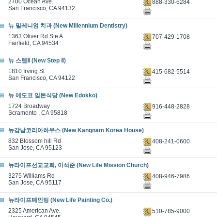
2700 Ocean Ave.
888-330-6284
San Francisco, CA 94132
뉴 밀레니엄 치과 (New Millennium Dentistry)
1363 Oliver Rd Ste A
707-429-1708
Fairfield, CA 94534
뉴 스텝Ⅱ (New Step Ⅱ)
1810 Irving St
415-682-5514
San Francisco, CA 94122
뉴 에도코 일본식당 (New Edokko)
1724 Broadway
916-448-2828
Scramento , CA 95818
뉴강남코리아하우스 (New Kangnam Korea House)
832 Blossom hill Rd
408-241-0600
San Jose, CA 95123
뉴라이프선교교회, 이석준 (New Life Mission Church)
3275 Williams Rd
408-946-7986
San Jose, CA 95117
뉴라이프페인팅 (New Life Painting Co.)
2325 American Ave.
510-785-9000