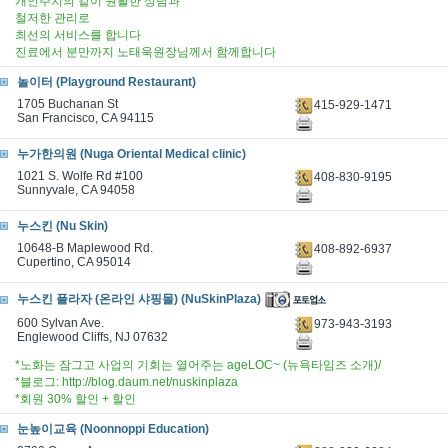
개인주치의 같이 원활한 상담과
철저한 관리로
최선의 서비스를 합니다
진료에서 분만까지 노태욱원장님께서 함께합니다
놀이터 (Playground Restaurant)
1705 Buchanan St
415-929-1471
San Francisco, CA 94115
누가한의원 (Nuga Oriental Medical clinic)
1021 S. Wolfe Rd #100
408-830-9195
Sunnyvale, CA 94058
누스킨 (Nu Skin)
10648-B Maplewood Rd.
408-892-6937
Cupertino, CA 95014
누스킨 플라자 (온라인 샤핑몰) (NuSkinPlaza)
600 Sylvan Ave.
973-943-3193
Englewood Cliffs, NJ 07632
*노화는 잠그고 사업의 기회는 열어주는 ageLOC~ (뉴욕타임즈 소개)/
*블로그: http://blog.daum.net/nuskinplaza
*회원 30% 할인 + 할인
눈높이교육 (Noonnoppi Education)