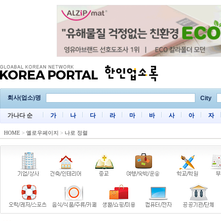
회사(업소)명
City
가나다 순
가
나
다
라
마
바
사
아
자
HOME
>
옐로우페이지
>
나로 정렬