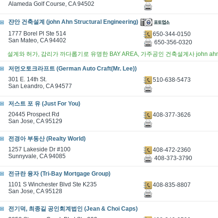
Alameda Golf Course, CA 94502
쟌안 건축설계 (john Ahn Structural Engineering)
1777 Borel Pl Ste 514
650-344-0150
San Mateo, CA 94402
650-356-0320
설계와 허가, 감리가 까다롭기로 유명한 BAY AREA, 가주공인 건축설계사 john a
저먼오토크라프트 (German Auto Craft(Mr. Lee))
301 E. 14th St.
510-638-5473
San Leandro, CA 94577
저스트 포 유 (Just For You)
20445 Prospect Rd
408-377-3626
San Jose, CA 95129
전경아 부동산 (Realty World)
1257 Lakeside Dr #100
408-472-2360
Sunnyvale, CA 94085
408-373-3790
전규란 융자 (Tri-Bay Mortgage Group)
1101 S Winchester Blvd Ste K235
408-835-8807
San Jose, CA 95128
전기덕, 최종길 공인회계법인 (Jean & Choi Caps)