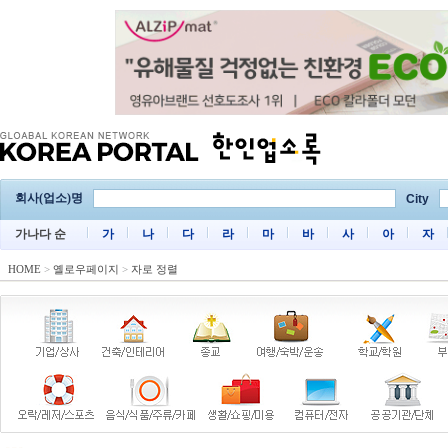
회사(업소)명
City
가나다 순
가
나
다
라
마
바
사
아
자
HOME
>
옐로우페이지
>
자로 정렬