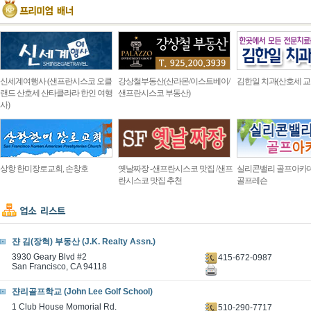
신세계여행사 (샌프란시스코 오클
강상철부동산(산라몬/이스트베이/
김한일 치과(산호세 교
랜드 산호세 산타클라라 한인 여행
샌프란시스코 부동산)
사)
상항 한미장로교회, 손창호
옛날짜장 -샌프란시스코 맛집 /샌프
실리콘밸리 골프아카
란시스코 맛집 추천
골프레슨
쟌 김(장혁) 부동산 (J.K. Realty Assn.)
3930 Geary Blvd #2
415-672-0987
San Francisco, CA 94118
쟌리골프학교 (John Lee Golf School)
1 Club House Momorial Rd.
510-290-7717