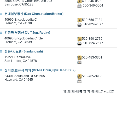
2858 Stevens Creek Blvd Ste 203
408-346-0500
San Jose, CA 95128
650-346-0504
전대일부동산 (Dae Chun, realtor/Broker)
40990 Encyclopedia Cir
510-656-7134
Fremont, CA 94538
510-824-2577
전동국 부동산 (Jeff Jun, Realty)
40990 Encyclopedia Circle
510-390-2779
Fremont, CA 94539
510-824-2577
전등사, 보광 (Jundungsah)
15221 Central Ave.
510-483-3301
San Landro, CA 94578
전미영,한규석 치과 (Dr.Mia Chun,Kyu Han D.D.S.)
24301 Southland Dr Ste 505
510-785-3900
Hayward, CA 94545
...
[1]
[2]
[3]
[4]
[5]
[6]
[7]
[8]
[9]
[10]
[26]