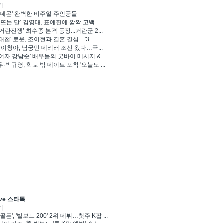
기
 데몬' 완벽한 비주얼 주인공들
 뜨는 달’ 김영대, 표예진에 깜짝 고백...
거란전쟁’ 최수종 본격 등장...거란군 2...
대첩' 로운, 조이현과 결혼 결심…'3...
' 이청아, 남궁민 데리러 조선 왔다…극...
여자 강남순' 배우들의 굿바이 메시지 & ...
·박규영, 학교 밖 데이트 포착 '오늘도 ...
ve 스타톡
기
골든', '빌보드 200' 2위 데뷔…첫주 K팝 ...