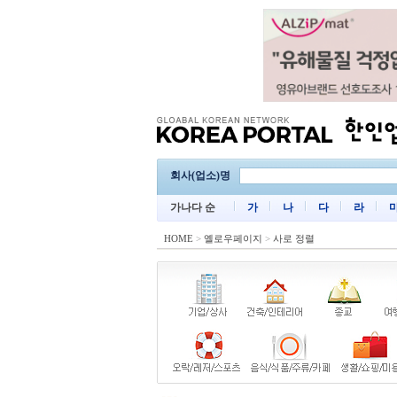
회사(업소)명
가나다 순
가
나
다
라
HOME
>
옐로우페이지
>
사로 정렬