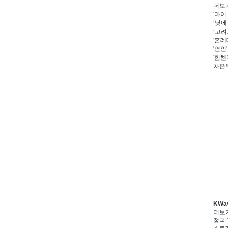
더보
'마이
‘낮에
‘고려
'혼례
'연인
'힘쎈
차은우
KWa
더보
정국 '