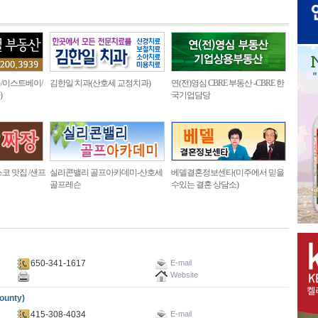
/이스트베이/
김한일 치과(산호세 교정치과)
연(전)영심 CBRE 부동산 -CBRE 한
)
국기업담당
코 맛집 /샌프
실리콘밸리 골프아카데미-산호세
베델결혼정보센타(미주에서 믿을
골프레슨
수있는 결혼 상담소)
650-341-1617
E-mail
Website
unty)
415-308-4034
E-mail