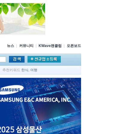
뉴스
|
커뮤니티
|
KWave팬클럽
|
오픈보드
추천키워드
한식
,
여행