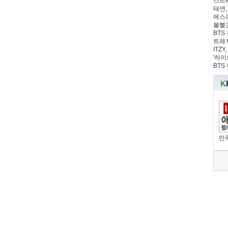
스트레
태연,
에스파
볼빨간
BTS 
트레저
ITZ
'하이
BTS
만