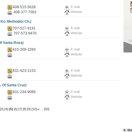
408-515-5628
E-mail
408-377-7002
Website
 Methodist Ch.)
707-527-9191
E-mail
707-573-9470
Website
 Santa Rosa)
415-209-3260
E-mail
Website
831-423-1153
E-mail
Website
f Santa Cruz)
831-234-9066
E-mail
Website
...
[3]
[4]
[5]
[6]
[7]
[8]
[9]
[10]
[50]
K-W