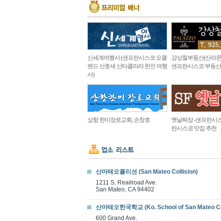
신세계여행사 (샌프란시스코 오클
강상철부동산(산라몬
랜드 산호세 산타클라라 한인 여행
샌프란시스코 부동산
사)
상항 한미장로교회, 손창호
옛날짜장 -샌프란시스
란시스코 맛집 추천
산마테오콜리션 (San Mateo Collision)
1211 S. Reailroad Ave.
San Mateo, CA 94402
산마테오한국학교 (Ko. School of San Mateo Co
600 Grand Ave.