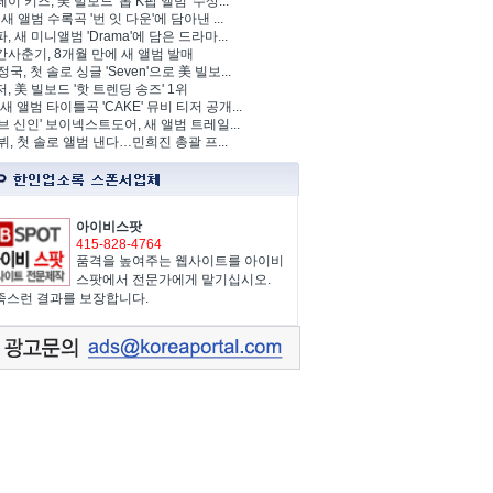
이 키즈, 美 빌보드 '톱 K팝 앨범' 수상...
 새 앨범 수록곡 '번 잇 다운'에 담아낸 ...
, 새 미니앨범 'Drama'에 담은 드라마...
사춘기, 8개월 만에 새 앨범 발매
정국, 첫 솔로 싱글 'Seven'으로 美 빌보...
, 美 빌보드 '핫 트렌딩 송즈' 1위
Y, 새 앨범 타이틀곡 'CAKE' 뮤비 티저 공개...
브 신인' 보이넥스트도어, 새 앨범 트레일...
 뷔, 첫 솔로 앨범 낸다…민희진 총괄 프...
아이비스팟
415-828-4764
품격을 높여주는 웹사이트를 아이비
스팟에서 전문가에게 맡기십시오.
족스런 결과를 보장합니다.