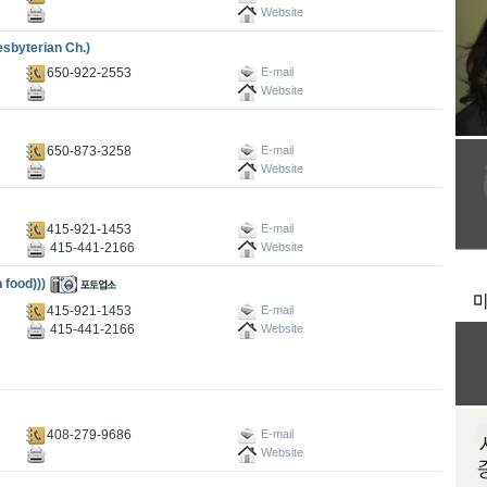
Website
yterian Ch.)
650-922-2553
E-mail
Website
650-873-3258
E-mail
Website
415-921-1453
E-mail
415-441-2166
Website
food)))
415-921-1453
E-mail
415-441-2166
Website
408-279-9686
E-mail
Website