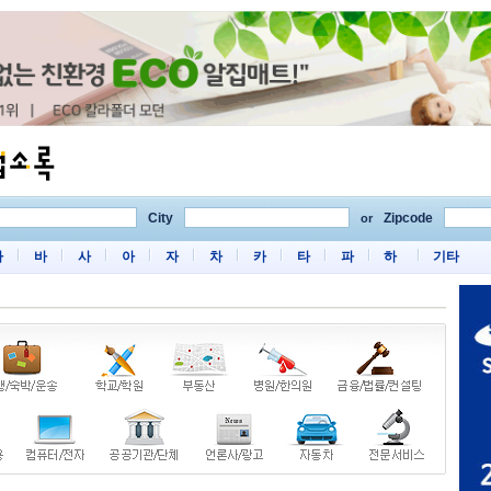
City
Zipcode
or
마
바
사
아
자
차
카
타
파
하
기타