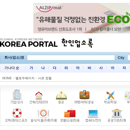
회사(업소)명
City
가나다 순
가
나
다
라
마
바
사
아
자
HOME
>
옐로우페이지
>
사로 정렬