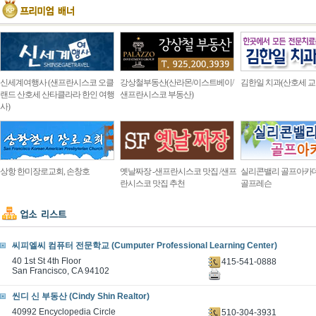
신세계여행사 (샌프란시스코 오클
강상철부동산(산라몬/이스트베이/
김한일 치과(산호세 교
랜드 산호세 산타클라라 한인 여행
샌프란시스코 부동산)
사)
상항 한미장로교회, 손창호
옛날짜장 -샌프란시스코 맛집 /샌프
실리콘밸리 골프아카
란시스코 맛집 추천
골프레슨
씨피엘씨 컴퓨터 전문학교 (Cumputer Professional Learning Center)
40 1st St 4th Floor
415-541-0888
San Francisco, CA 94102
씬디 신 부동산 (Cindy Shin Realtor)
40992 Encyclopedia Circle
510-304-3931