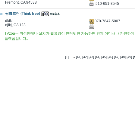
Fremont, CA 94538
510-651-3545
씽크프린 (Think free)
dkikl
070-7847-5007
ojlkj, CA 123
TVzoa는 위성안테나 설치가 필요없이 인터넷만 가능하면 언제 어디서나 간편하게 
플랫폼입니다..
...
[1]
[41]
[42]
[43]
[44]
[45]
[46]
[47]
[48]
[49]
[