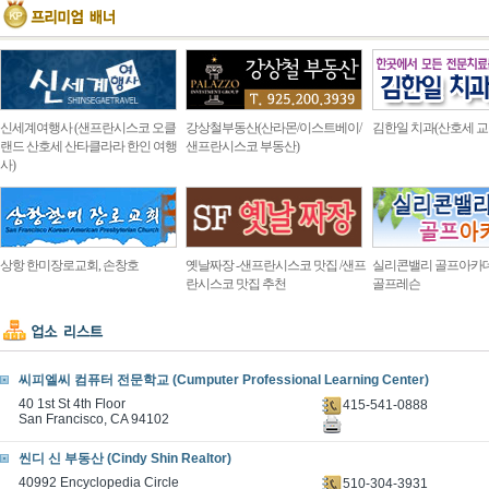
신세계여행사 (샌프란시스코 오클
강상철부동산(산라몬/이스트베이/
김한일 치과(산호세 교
랜드 산호세 산타클라라 한인 여행
샌프란시스코 부동산)
사)
상항 한미장로교회, 손창호
옛날짜장 -샌프란시스코 맛집 /샌프
실리콘밸리 골프아카
란시스코 맛집 추천
골프레슨
씨피엘씨 컴퓨터 전문학교 (Cumputer Professional Learning Center)
40 1st St 4th Floor
415-541-0888
San Francisco, CA 94102
씬디 신 부동산 (Cindy Shin Realtor)
40992 Encyclopedia Circle
510-304-3931