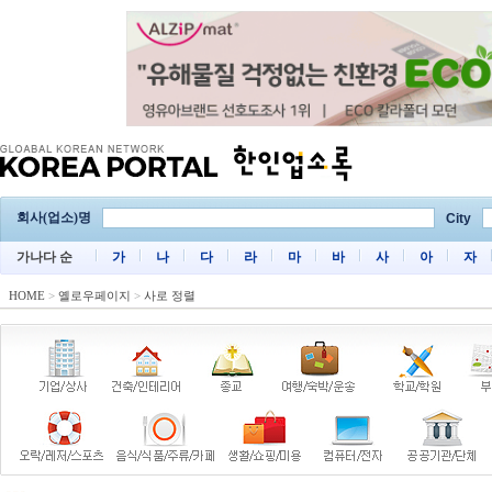
회사(업소)명
City
가나다 순
가
나
다
라
마
바
사
아
자
HOME
>
옐로우페이지
>
사로 정렬