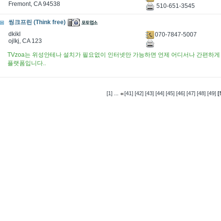
Fremont, CA 94538
510-651-3545
씽크프린 (Think free)
dkikl
070-7847-5007
ojlkj, CA 123
TVzoa는 위성안테나 설치가 필요없이 인터넷만 가능하면 언제 어디서나 간편하게 
플랫폼입니다..
...
[1]
[41]
[42]
[43]
[44]
[45]
[46]
[47]
[48]
[49]
[