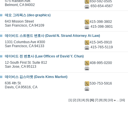
575 Ralston Ave.
650-592-0505
Belmont, CA 94002
650-654-4567
데오 그라픽스 (deo graphics)
643 Mission Street
415-398-3802
San Francisco, CA 94109
415-398-3801
데이비드 스트랜드 변호사 (David N. Strand Attorney At Law)
1331 Columbus Ave #300
415-345-0910
San Francisco, CA 94133
415-765-5119
데이비드 전 변호사 (Law Offices of David Y. Chun)
12-South First St. Suite 812
408-995-0200
San Jose, CA 95113
데이비스 김스마켓 (Davis Kims Market)
636 4th St.
530-753-5916
Davis, CA 95616, CA
...
[1]
[2]
[3]
[4]
[5]
[6]
[7]
[8]
[9]
[10]
[16]