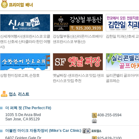
신세계여행사 (샌프란시스코 오클
강상철부동산(산라몬/이스트베이/
김한일 치과(산호세 교
랜드 산호세 산타클라라 한인 여행
샌프란시스코 부동산)
사)
상항 한미장로교회, 손창호
옛날짜장 -샌프란시스코 맛집 /샌프
실리콘밸리 골프아카
란시스코 맛집 추천
골프레슨
더 퍼펙 핏 (The Perfect Fit)
1035 S De Anza Blvd
408-255-0594
San Jose, CA 95129
더블린 마이크 자동차정비 (Mike's Car Clinic)
6407 Golden Gate Dr.
925-828-2100