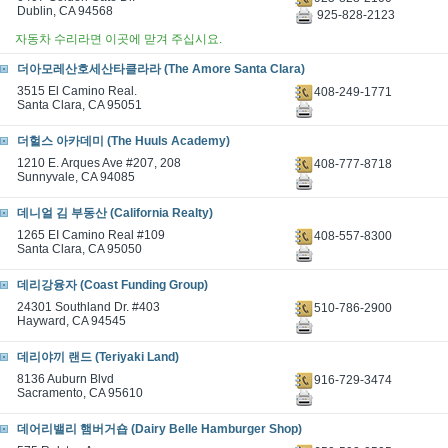
Dublin, CA 94568
925-828-2123
자동차 수리라면 이곳에 맏겨 주십시요.
더아모레산호세산타클라라 (The Amore Santa Clara)
3515 El Camino Real.
408-249-1771
Santa Clara, CA 95051
더헐스 아카데미 (The Huuls Academy)
1210 E. Arques Ave #207, 208
408-777-8718
Sunnyvale, CA 94085
데니얼 김 부동산 (California Realty)
1265 EI Camino Real #109
408-557-8300
Santa Clara, CA 95050
데리강융자 (Coast Funding Group)
24301 Southland Dr. #403
510-786-2900
Hayward, CA 94545
데리야끼 랜드 (Teriyaki Land)
8136 Auburn Blvd
916-729-3474
Sacramento, CA 95610
데어리밸리 햄버거숍 (Dairy Belle Hamburger Shop)