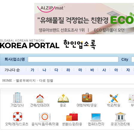
회사(업소)명
City
가나다 순
가
나
다
라
마
바
사
아
자
HOME
>
옐로우페이지
>
다로 정렬