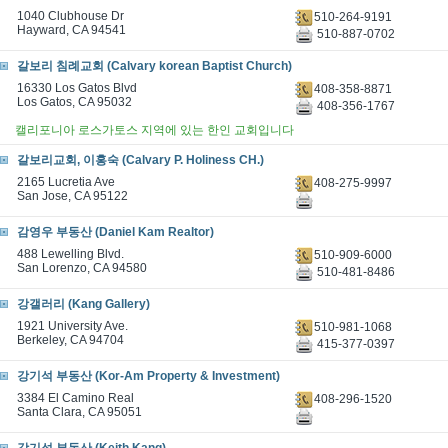
1040 Clubhouse Dr
510-264-9191
Hayward, CA 94541
510-887-0702
갈보리 침례교회 (Calvary korean Baptist Church)
16330 Los Gatos Blvd
408-358-8871
Los Gatos, CA 95032
408-356-1767
캘리포니아 로스가토스 지역에 있는 한인 교회입니다
갈보리교회, 이홍숙 (Calvary P. Holiness CH.)
2165 Lucretia Ave
408-275-9997
San Jose, CA 95122
감영우 부동산 (Daniel Kam Realtor)
488 Lewelling Blvd.
510-909-6000
San Lorenzo, CA 94580
510-481-8486
강갤러리 (Kang Gallery)
1921 University Ave.
510-981-1068
Berkeley, CA 94704
415-377-0397
강기석 부동산 (Kor-Am Property & Investment)
3384 El Camino Real
408-296-1520
Santa Clara, CA 95051