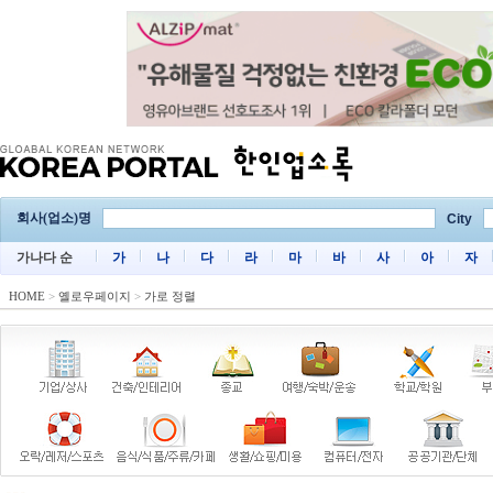
회사(업소)명
City
가나다 순
가
나
다
라
마
바
사
아
자
HOME
>
옐로우페이지
>
가로 정렬