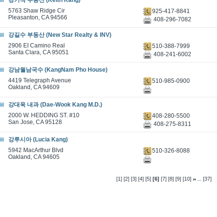
강기석 부동산 (Keith Kang)
5763 Shaw Ridge Cir
925-417-8841
Pleasanton, CA 94566
408-296-7082
강길수 부동산 (New Star Realty & INV)
2906 EI Camino Real
510-388-7999
Santa Clara, CA 95051
408-241-6002
강남월남국수 (KangNam Pho House)
4419 Telegraph Avenue
510-985-0900
Oakland, CA 94609
강대욱 내과 (Dae-Wook Kang M.D.)
2000 W. HEDDING ST. #10
408-280-5500
San Jose, CA 95128
408-275-8311
강루시아 (Lucia Kang)
5942 MacArthur Blvd
510-326-8088
Oakland, CA 94605
...
[1]
[2]
[3]
[4]
[5]
[6]
[7]
[8]
[9]
[10]
[37]