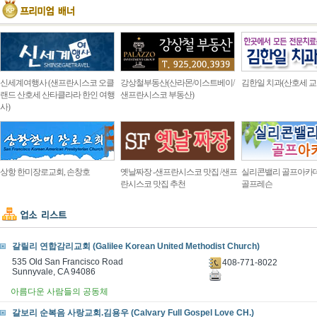
신세계여행사 (샌프란시스코 오클
강상철부동산(산라몬/이스트베이/
김한일 치과(산호세 교
랜드 산호세 산타클라라 한인 여행
샌프란시스코 부동산)
사)
상항 한미장로교회, 손창호
옛날짜장 -샌프란시스코 맛집 /샌프
실리콘밸리 골프아카
란시스코 맛집 추천
골프레슨
갈릴리 연합감리교회 (Galilee Korean United Methodist Church)
535 Old San Francisco Road
408-771-8022
Sunnyvale, CA 94086
아름다운 사람들의 공동체
갈보리 순복음 사랑교회.김용우 (Calvary Full Gospel Love CH.)