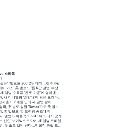
ve 스타톡
기
골든', '빌보드 200' 2위 데뷔…첫주 K팝 ...
이 키즈, 美 빌보드 '톱 K팝 앨범' 수상...
 새 앨범 수록곡 '번 잇 다운'에 담아낸 ...
, 새 미니앨범 'Drama'에 담은 드라마...
사춘기, 8개월 만에 새 앨범 발매
정국, 첫 솔로 싱글 'Seven'으로 美 빌보...
, 美 빌보드 '핫 트렌딩 송즈' 1위
Y, 새 앨범 타이틀곡 'CAKE' 뮤비 티저 공개...
브 신인' 보이넥스트도어, 새 앨범 트레일...
 뷔, 첫 솔로 앨범 낸다…민희진 총괄 프...