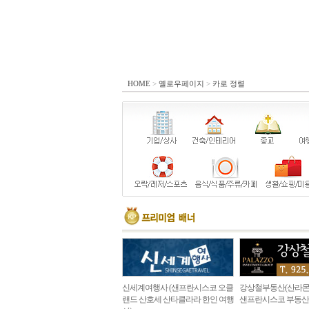
HOME
>
옐로우페이지
>
카로 정렬
신세계여행사 (샌프란시스코 오클
강상철부동산(산라몬
랜드 산호세 산타클라라 한인 여행
샌프란시스코 부동산