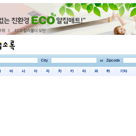
City
Zipcode
or
마
바
사
아
자
차
카
타
파
하
기타