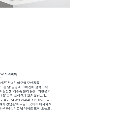
ave 드라마톡
기
 데몬' 완벽한 비주얼 주인공들
 뜨는 달’ 김영대, 표예진에 깜짝 고백...
거란전쟁’ 최수종 본격 등장...거란군 2...
대첩' 로운, 조이현과 결혼 결심…'3...
' 이청아, 남궁민 데리러 조선 왔다…극...
여자 강남순' 배우들의 굿바이 메시지 & ...
·박규영, 학교 밖 데이트 포착 '오늘도 ...