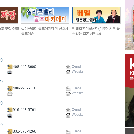
코 맛집 /샌프
실리콘밸리 골프아카데미-산호세
베델결혼정보센타(미주에서 믿을
골프레슨
수있는 결혼 상담소)
t)
408-446-3600
E-mail
Website
t)
408-298-6116
E-mail
Website
t)
916-443-5761
E-mail
Website
t)
831-373-4266
E-mail