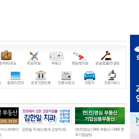
/이스트베이/
김한일 치과(산호세 교정치과)
연(전)영심 CBRE 부동산 -CBRE 한
)
국기업담당