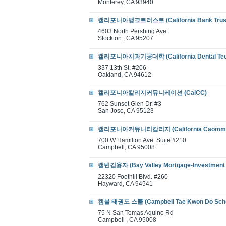
Monterey, CA 93940
캘리포니아뱅크트러스트 (California Bank Trus
4603 North Pershing Ave.
Stockton , CA 95207
캘리포니아치과기공대학 (California Dental Tech
337 13th St. #206
Oakland, CA 94612
캘리포니아칼리지커뮤니케이션 (CalCC)
762 Sunset Glen Dr. #3
San Jose, CA 95123
캘리포니아커뮤니티칼리지 (California Caommuni
700 W Hamilton Ave. Suite #210
Campbell, CA 95008
캘빈김융자 (Bay Valley Mortgage-Investment 
22320 Foothill Blvd. #260
Hayward, CA 94541
캠블 태권도 스쿨 (Campbell Tae Kwon Do Scho
75 N San Tomas Aquino Rd
Campbell , CA 95008