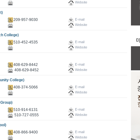
Website
t)
209-957-9030
E-mail
Website
 College)
510-452-4535
E-mail
Website
408-629-8442
E-mail
408-629-8452
Website
ty College)
408-374-5066
E-mail
Website
Group)
510-914-6131
E-mail
510-727-0555
Website
ol)
408-866-9400
E-mail
Website