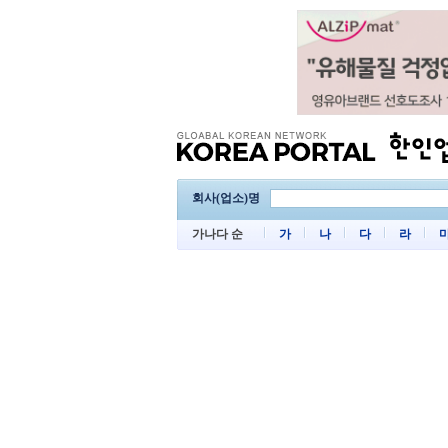
회사(업소)명
가나다 순
가
나
다
라