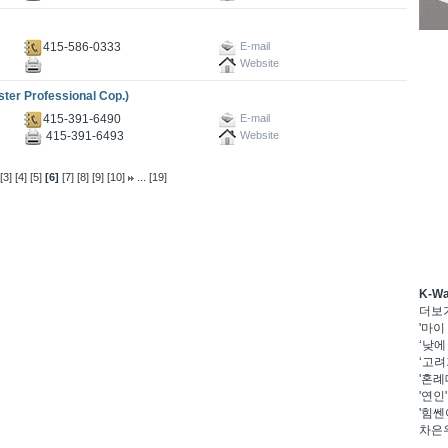
415-586-0333
E-mail
Website
Professional Cop.)
415-391-6490
E-mail
415-391-6493
Website
...
[3]
[4]
[5]
[6]
[7]
[8]
[9]
[10]
[19]
K-W
더보
'마이
‘낮에
‘고려
'혼례
'연인
'힘쎈
차은우