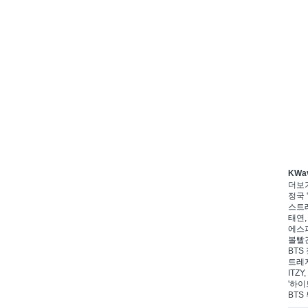
KWa
더보
정국 '
스트레
태연,
에스파
볼빨간
BTS 
트레저
ITZ
'하이
BTS