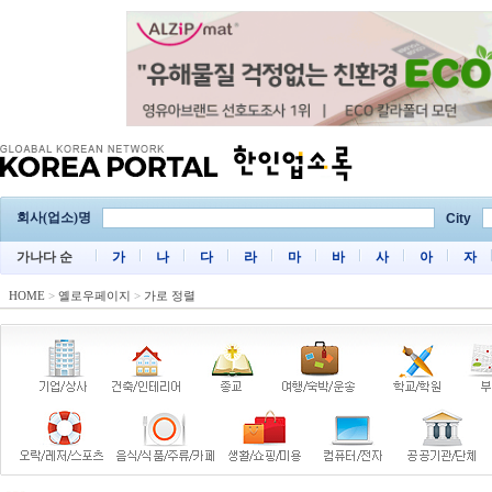
회사(업소)명
City
가나다 순
가
나
다
라
마
바
사
아
자
HOME
>
옐로우페이지
>
가로 정렬