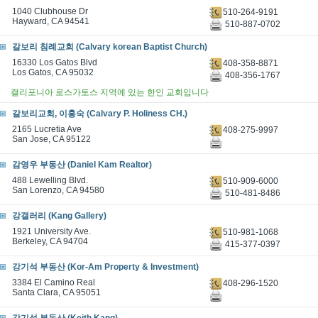
1040 Clubhouse Dr
510-264-9191
Hayward, CA 94541
510-887-0702
갈보리 침례교회 (Calvary korean Baptist Church)
16330 Los Gatos Blvd
408-358-8871
Los Gatos, CA 95032
408-356-1767
캘리포니아 로스가토스 지역에 있는 한인 교회입니다
갈보리교회, 이홍숙 (Calvary P. Holiness CH.)
2165 Lucretia Ave
408-275-9997
San Jose, CA 95122
감영우 부동산 (Daniel Kam Realtor)
488 Lewelling Blvd.
510-909-6000
San Lorenzo, CA 94580
510-481-8486
강갤러리 (Kang Gallery)
1921 University Ave.
510-981-1068
Berkeley, CA 94704
415-377-0397
강기석 부동산 (Kor-Am Property & Investment)
3384 El Camino Real
408-296-1520
Santa Clara, CA 95051