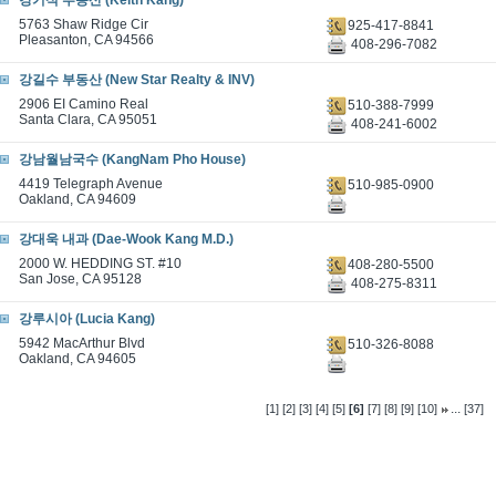
강기석 부동산 (Keith Kang)
5763 Shaw Ridge Cir
925-417-8841
Pleasanton, CA 94566
408-296-7082
강길수 부동산 (New Star Realty & INV)
2906 EI Camino Real
510-388-7999
Santa Clara, CA 95051
408-241-6002
강남월남국수 (KangNam Pho House)
4419 Telegraph Avenue
510-985-0900
Oakland, CA 94609
강대욱 내과 (Dae-Wook Kang M.D.)
2000 W. HEDDING ST. #10
408-280-5500
San Jose, CA 95128
408-275-8311
강루시아 (Lucia Kang)
5942 MacArthur Blvd
510-326-8088
Oakland, CA 94605
...
[1]
[2]
[3]
[4]
[5]
[6]
[7]
[8]
[9]
[10]
[37]