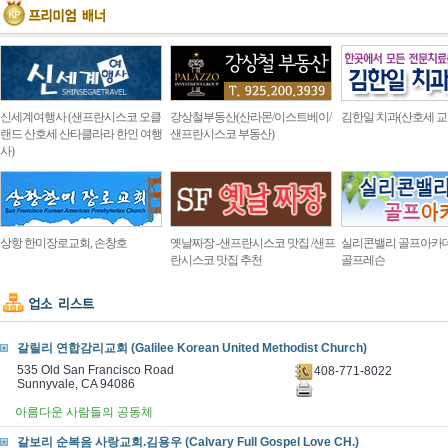
신세계여행사 (샌프란시스코 오클
강상철부동산(산라몬/이스트베이/
김한일 치과(산호세 교
랜드 산호세 산타클라라 한인 여행
샌프란시스코 부동산)
사)
상항 한미장로교회, 손창호
옛날짜장 -샌프란시스코 맛집 /샌프
실리콘밸리 골프아카
란시스코 맛집 추천
골프레슨
갈릴리 연합감리교회 (Galilee Korean United Methodist Church)
535 Old San Francisco Road
408-771-8022
Sunnyvale, CA 94086
아름다운 사람들의 공동체
갈보리 순복음 사랑교회.김용우 (Calvary Full Gospel Love CH.)