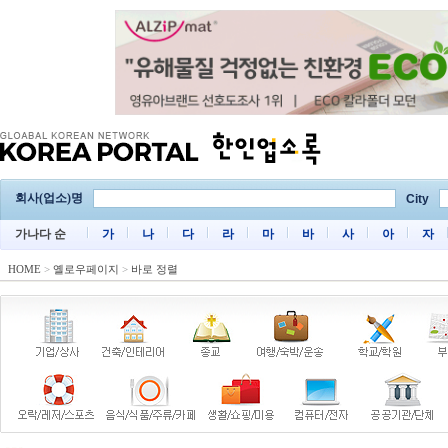
회사(업소)명
City
가나다 순
가
나
다
라
마
바
사
아
자
HOME
>
옐로우페이지
>
바로 정렬