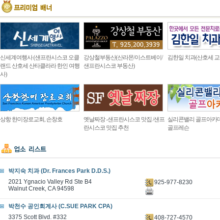
신세계여행사 (샌프란시스코 오클
강상철부동산(산라몬/이스트베이/
김한일 치과(산호세 교
랜드 산호세 산타클라라 한인 여행
샌프란시스코 부동산)
사)
상항 한미장로교회, 손창호
옛날짜장 -샌프란시스코 맛집 /샌프
실리콘밸리 골프아카
란시스코 맛집 추천
골프레슨
박지숙 치과 (Dr. Frances Park D.D.S.)
2021 Ygnacio Valley Rd Ste B4
925-977-8230
Walnut Creek, CA 94598
박천수 공인회계사 (C.SUE PARK CPA)
3375 Scott Blvd. #332
408-727-4570