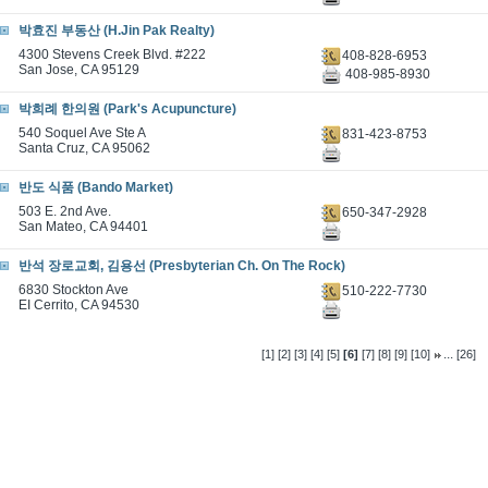
박효진 부동산 (H.Jin Pak Realty)
4300 Stevens Creek Blvd. #222
408-828-6953
San Jose, CA 95129
408-985-8930
박희례 한의원 (Park's Acupuncture)
540 Soquel Ave Ste A
831-423-8753
Santa Cruz, CA 95062
반도 식품 (Bando Market)
503 E. 2nd Ave.
650-347-2928
San Mateo, CA 94401
반석 장로교회, 김용선 (Presbyterian Ch. On The Rock)
6830 Stockton Ave
510-222-7730
EI Cerrito, CA 94530
...
[1]
[2]
[3]
[4]
[5]
[6]
[7]
[8]
[9]
[10]
[26]