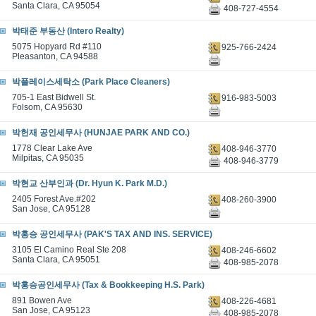
Santa Clara, CA 95054
408-727-4554
박태준 부동산 (Intero Realty)
5075 Hopyard Rd #110
925-766-2424
Pleasanton, CA 94588
박플레이스세탁소 (Park Place Cleaners)
705-1 East Bidwell St.
916-983-5003
Folsom, CA 95630
박헌재 공인세무사 (HUNJAE PARK AND CO.)
1778 Clear Lake Ave
408-946-3770
Milpitas, CA 95035
408-946-3779
박현교 산부인과 (Dr. Hyun K. Park M.D.)
2405 Forest Ave.#202
408-260-3900
San Jose, CA 95128
박홍승 공인세무사 (PAK'S TAX AND INS. SERVICE)
3105 El Camino Real Ste 208
408-246-6602
Santa Clara, CA 95051
408-985-2078
박홍승공인세무사 (Tax & Bookkeeping H.S. Park)
891 Bowen Ave
408-226-4681
San Jose, CA 95123
408-985-2078