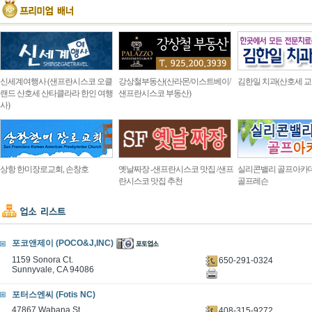
신세계여행사 (샌프란시스코 오클
강상철부동산(산라몬/이스트베이/
김한일 치과(산호세 교
랜드 산호세 산타클라라 한인 여행
샌프란시스코 부동산)
사)
상항 한미장로교회, 손창호
옛날짜장 -샌프란시스코 맛집 /샌프
실리콘밸리 골프아카
란시스코 맛집 추천
골프레슨
포코앤제이 (POCO&J,INC)
1159 Sonora Ct.
650-291-0324
Sunnyvale, CA 94086
포터스엔씨 (Fotis NC)
47867 Wabana St.
408-315-9272