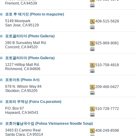
Fremont, CA 94539
포토 투 매거진 (Photo to magazine)
5149 Moorpark
408-515-5628
San Jose, CA 95129
포토갤러리아 (Photo Galleria)
280 B Sunvalley Mall Rd.
925-969-9081
Concord, CA 94520
포토갤러리아 (Photo Galleria)
1227 Hilltop Mall Rd.
510-758-4818
Richmond, CA 94806
포토아트 (Photo Art)
678 N. Wilson Way #4
209-466-0427
Stockton, CA 95205
포트라 무역상 (Fotra Co.poration)
P.O. Box 67
510-728-7772
Hayward, CA 94543
포호아월남국수집 (Pohoa Vietnamese Noodle Soup)
3483 EI Camino Real
408-249-8598
Santa Clara, CA 95014