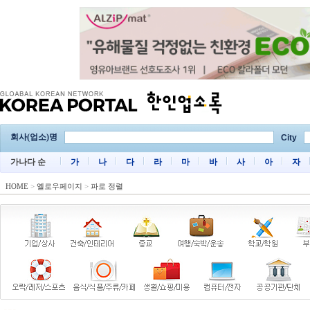
회사(업소)명
City
가나다 순
가
나
다
라
마
바
사
아
자
HOME
>
옐로우페이지
>
파로 정렬