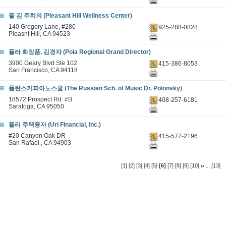
폴 김 주치의 (Pleasant Hill Wellness Center)
140 Gregory Lane, #280
925-288-0828
Pleasnt Hill, CA 94523
폴라 화장품, 김경자 (Pola Regional Grand Director)
3900 Geary Blvd Ste 102
415-386-8053
San Francisco, CA 94118
폴란스키피아노스쿨 (The Russian Sch. of Music Dr. Polonsky)
18572 Prospect Rd. #B
408-257-6181
Saratoga, CA 95050
폴리 주택융자 (Uri Financial, Inc.)
#20 Canyon Oak DR
415-577-2196
San Rafael , CA 94903
...
[1]
[2]
[3]
[4]
[5]
[6]
[7]
[8]
[9]
[10]
[13]